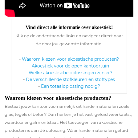
Vind direct alle informatie over akoestiek!
Klik op de onderstaande links en navigeer direct naar
de door jou gewenste informatie.
-
Waarom kiezen voor akoestische producten?
-
Akoestiek voor de open kantoortuin
-
Welke akoestische oplossingen zijn er?
-
De verschillende stofkleuren en stoftypes
-
Een totaaloplossing nodig?
Waarom kiezen voor akoestische producten?
Bestaat jouw kantoor voornamelijk uit harde materialen zoals
glas, tegels of beton? Dan herken je het vast: geluid weerkaatst,
waardoor er galm ontstaat. Het toevoegen van akoestische
producten is dan dé oplossing. Waar harde materialen geluid