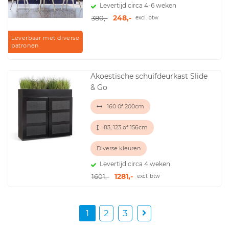
Levertijd circa 4-6 weken
248,-
380,-
excl. btw
Leverbaar met diverse
patronen
Akoestische schuifdeurkast Slide
& Go
160 0f 200cm
83, 123 of 156cm
Diverse kleuren
Levertijd circa 4 weken
1281,-
1601,-
excl. btw
1
2
3