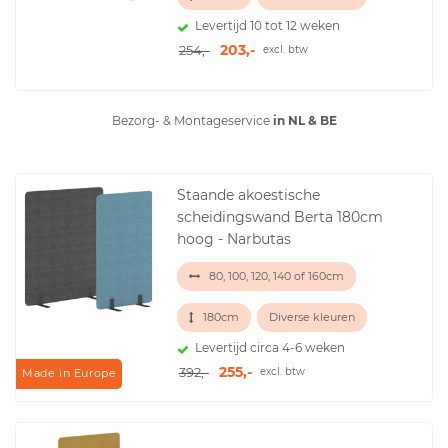
Levertijd 10 tot 12 weken
203,-
254,-
excl. btw
Bezorg- & Montageservice
in NL & BE
Staande akoestische
scheidingswand Berta 180cm
hoog - Narbutas
80, 100, 120, 140 of 160cm
180cm
Diverse kleuren
Levertijd circa 4-6 weken
255,-
392,-
excl. btw
Made in Europe