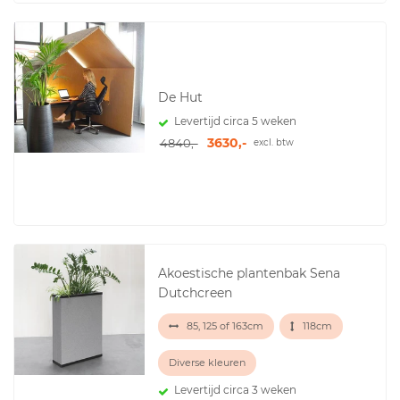
De Hut
Levertijd circa 5 weken
3630,-
4840,-
excl. btw
Akoestische plantenbak Sena
Dutchcreen
85, 125 of 163cm
118cm
Diverse kleuren
Levertijd circa 3 weken