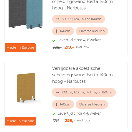
scheidingswand Berta 140cm
hoog - Narbutas
80, 100, 120, 140 of 160cm
140cm
Diverse kleuren
Levertijd circa 4-6 weken
219,-
338,-
excl. btw
Made in Europe
Verrijdbare akoestische
scheidingswand Berta 140cm
hoog - Narbutas
100cm, 120cm, 140cm, of 160cm
140cm
Diverse kleuren
Levertijd circa 4-6 weken
259,-
399,-
excl. btw
Made in Europe