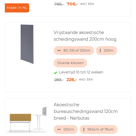
706,-
785,-
excl. btw
Made in NL
Vrijstaande akoestische
scheidingswand 200cm hoog
80, 100 of 120cm
200m
Diverse kleuren
Levertijd 10 tot 12 weken
226,-
283,-
excl. btw
Akoestische
bureauscheidingswand 120cm
breed - Narbutas
120cm
59,5cm of 76cm