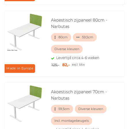
Akoestisch zijpaneel 80cm -
Narbutas
80cm
59,5cm
Diverse kleuren
Levertijd circa 4-6 weken
82,-
125,-
excl. btw
Made in Europe
Akoestisch zijpaneel 70cm -
Narbutas
59,5cm
Diverse kleuren
Incl. montagebeugels