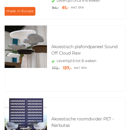
Levertijd circa 4-6 weken
61,-
94,-
excl. btw
Made in Europe
Akoestisch plafondpaneel Sound
Off Cloud Raw
Levertijd 6 tot 8 weken
137,-
172,-
excl. btw
Akoestische roomdivider PET -
Narbutas