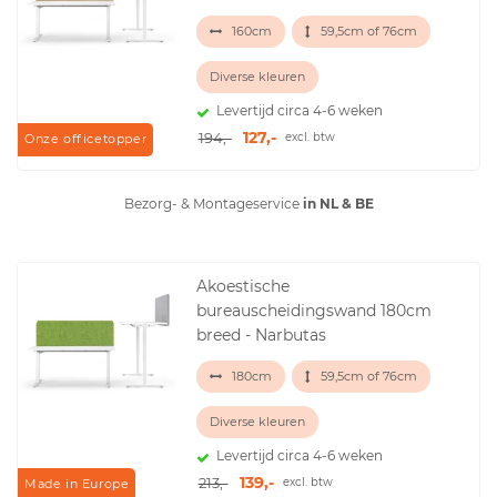
160cm
59,5cm of 76cm
Diverse kleuren
Levertijd circa 4-6 weken
127,-
194,-
excl. btw
Onze officetopper
Bezorg- & Montageservice
in NL & BE
Akoestische
bureauscheidingswand 180cm
breed - Narbutas
180cm
59,5cm of 76cm
Diverse kleuren
Levertijd circa 4-6 weken
139,-
213,-
excl. btw
Made in Europe