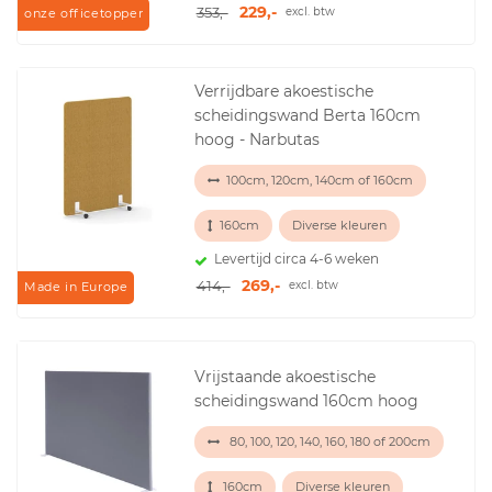
229,-
353,-
excl. btw
onze officetopper
Verrijdbare akoestische
scheidingswand Berta 160cm
hoog - Narbutas
100cm, 120cm, 140cm of 160cm
160cm
Diverse kleuren
Levertijd circa 4-6 weken
269,-
414,-
excl. btw
Made in Europe
Vrijstaande akoestische
scheidingswand 160cm hoog
80, 100, 120, 140, 160, 180 of 200cm
160cm
Diverse kleuren