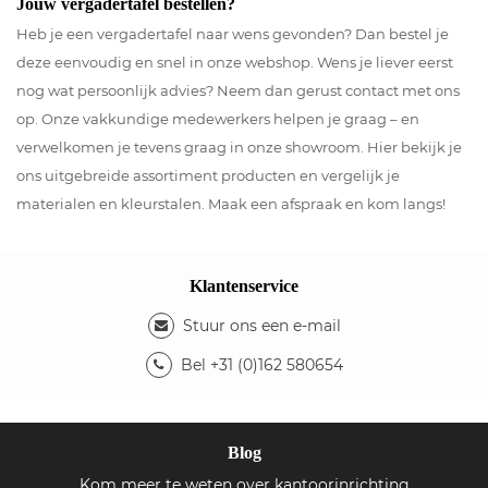
Jouw vergadertafel bestellen?
Heb je een vergadertafel naar wens gevonden? Dan bestel je
deze eenvoudig en snel in onze webshop. Wens je liever eerst
nog wat persoonlijk advies? Neem dan gerust contact met ons
op. Onze vakkundige medewerkers helpen je graag – en
verwelkomen je tevens graag in onze showroom. Hier bekijk je
ons uitgebreide assortiment producten en vergelijk je
materialen en kleurstalen. Maak een afspraak en kom langs!
Klantenservice
Stuur ons een e-mail
Bel +31 (0)162 580654
Blog
Kom meer te weten over kantoorinrichting