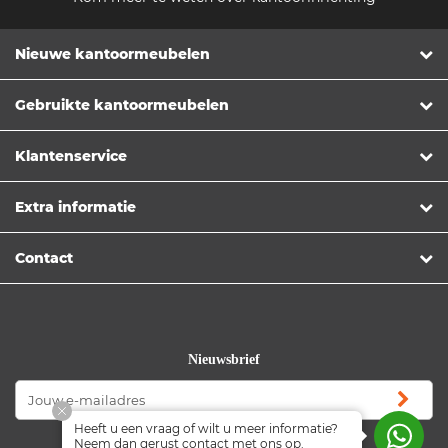
Nieuwe kantoormeubelen
Gebruikte kantoormeubelen
Klantenservice
Extra informatie
Contact
Nieuwsbrief
Heeft u een vraag of wilt u meer informatie?
Volg ons
Neem dan gerust contact met ons op.