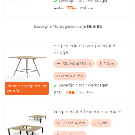
Levertijd 4 tot 7 werkdagen
374,-
468,-
excl. btw
Bezorg- & Montageservice
in NL & BE
Hoge vierkante vergadertafel
Bridge
120, 140 of 160cm
110cm
Diverse kleuren
Levertijd 4 tot 7 werkdagen
Ideaal als vergader- of
bartafel
498,-
623,-
excl. btw
Vergadertafel Tmeeting vierkant
270 of 340cm
75cm