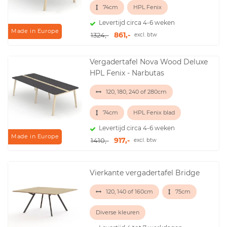
74cm
HPL Fenix
Levertijd circa 4-6 weken
Made in Europe
861,-
1324,-
excl. btw
Vergadertafel Nova Wood Deluxe
HPL Fenix - Narbutas
120, 180, 240 of 280cm
74cm
HPL Fenix blad
Levertijd circa 4-6 weken
Made in Europe
917,-
1410,-
excl. btw
Vierkante vergadertafel Bridge
120, 140 of 160cm
75cm
Diverse kleuren