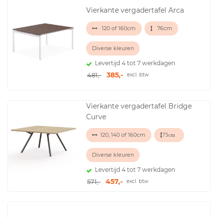
Vierkante vergadertafel Arca
120 of 160cm
76cm
Diverse kleuren
Levertijd 4 tot 7 werkdagen
385,-
481,-
excl. btw
Vierkante vergadertafel Bridge
Curve
120, 140 of 160cm
75cm
Diverse kleuren
Levertijd 4 tot 7 werkdagen
457,-
571,-
excl. btw