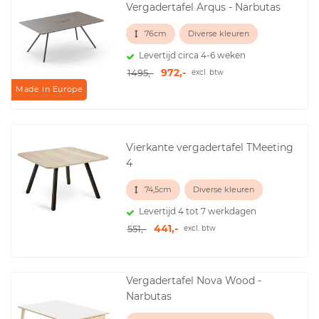
Vergadertafel Arqus - Narbutas
76cm
Diverse kleuren
Levertijd circa 4-6 weken
972,-
1495,-
excl. btw
Made in Europe
Vierkante vergadertafel TMeeting
4
74,5cm
Diverse kleuren
Levertijd 4 tot 7 werkdagen
441,-
551,-
excl. btw
Vergadertafel Nova Wood -
Narbutas