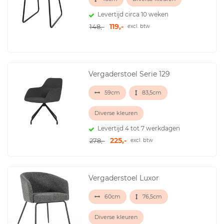
Levertijd circa 10 weken
119,-
148,-
excl. btw
Vergaderstoel Serie 129
59cm
83,5cm
Diverse kleuren
Levertijd 4 tot 7 werkdagen
225,-
278,-
excl. btw
Vergaderstoel Luxor
60cm
76,5cm
Diverse kleuren