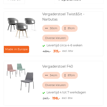
Vergaderstoel Twist&Sit -
Narbutas
50cm
81cm
Diverse kleuren
Levertijd circa 4-6 weken
Made in Europe
315,-
484,-
excl. btw
Vergaderstoel F40
54cm
87cm
Diverse kleuren
Levertijd 4 tot 7 werkdagen
198,-
247,-
excl. btw