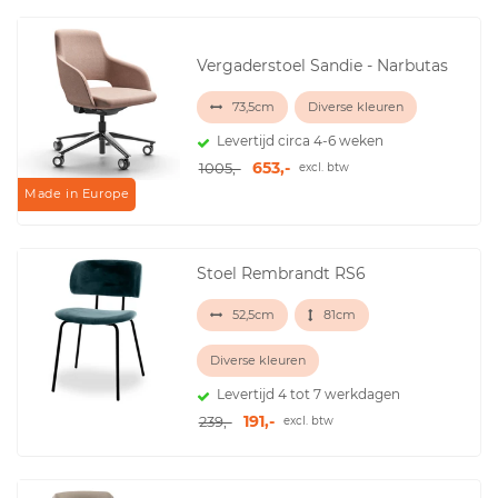
Vergaderstoel Sandie - Narbutas
73,5cm
Diverse kleuren
Levertijd circa 4-6 weken
653,-
1005,-
excl. btw
Made in Europe
Stoel Rembrandt RS6
52,5cm
81cm
Diverse kleuren
Levertijd 4 tot 7 werkdagen
191,-
239,-
excl. btw