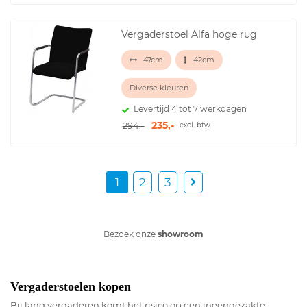
Vergaderstoel Alfa hoge rug
47cm
42cm
Diverse kleuren
Levertijd 4 tot 7 werkdagen
235,-
294,-
excl. btw
1
2
3
Bezoek onze
showroom
Vergaderstoelen kopen
Bij lang vergaderen komt het risico op een ineengezakte