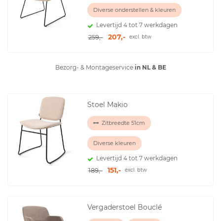
Diverse onderstellen & kleuren
Levertijd 4 tot 7 werkdagen
207,-
259,-
excl. btw
Bezorg- & Montageservice
in NL & BE
Stoel Makio
Zitbreedte 51cm
Diverse kleuren
Levertijd 4 tot 7 werkdagen
151,-
189,-
excl. btw
Vergaderstoel Bouclé