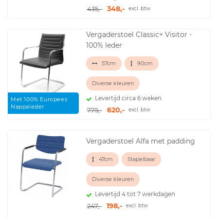
348,-
435,-
excl. btw
Vergaderstoel Classic+ Visitor -
100% leder
57cm
90cm
Diverse kleuren
Levertijd circa 6 weken
Met 100% Europees
Nappaleder
620,-
775,-
excl. btw
Vergaderstoel Alfa met padding
47cm
Stapelbaar
Diverse kleuren
Levertijd 4 tot 7 werkdagen
198,-
247,-
excl. btw