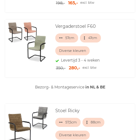
165,-
198,-
excl. btw
Vergaderstoel F60
57cm
47cm
Diverse kleuren
Levertijd 3 - 4 weken
280,-
350,-
excl. btw
Bezorg- & Montageservice
in NL & BE
Stoel Ricky
57,5cm
88cm
Diverse kleuren