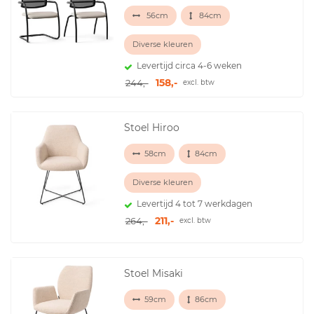
56cm
84cm
Diverse kleuren
Levertijd circa 4-6 weken
158,-
244,-
excl. btw
Stoel Hiroo
58cm
84cm
Diverse kleuren
Levertijd 4 tot 7 werkdagen
211,-
264,-
excl. btw
Stoel Misaki
59cm
86cm