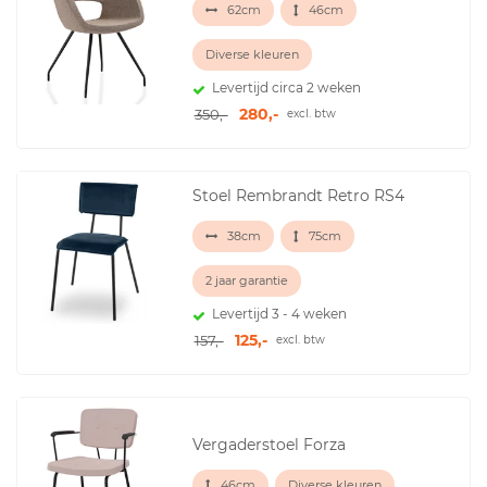
62cm
46cm
Diverse kleuren
Levertijd circa 2 weken
280,-
350,-
excl. btw
Stoel Rembrandt Retro RS4
38cm
75cm
2 jaar garantie
Levertijd 3 - 4 weken
125,-
157,-
excl. btw
Vergaderstoel Forza
46cm
Diverse kleuren