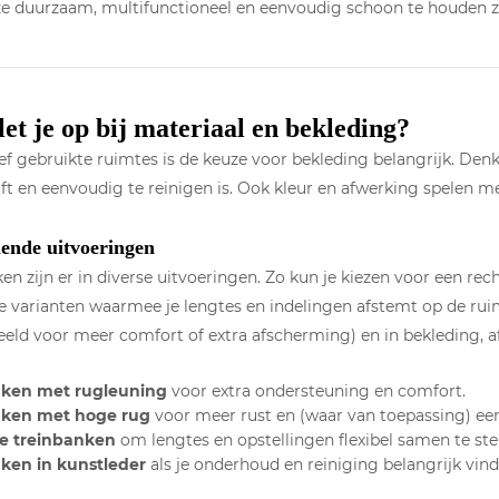
e duurzaam, multifunctioneel en eenvoudig schoon te houden zi
et je op bij materiaal en bekleding?
ief gebruikte ruimtes is de keuze voor bekleding belangrijk. Denk
ijft en eenvoudig te reinigen is. Ook kleur en afwerking spelen me
lende uitvoeringen
en zijn er in diverse uitvoeringen. Zo kun je kiezen voor een re
 varianten waarmee je lengtes en indelingen afstemt op de rui
eeld voor meer comfort of extra afscherming) en in bekleding, 
nken met rugleuning
voor extra ondersteuning en comfort.
nken met hoge rug
voor meer rust en (waar van toepassing) een
e treinbanken
om lengtes en opstellingen flexibel samen te stel
ken in kunstleder
als je onderhoud en reiniging belangrijk vind