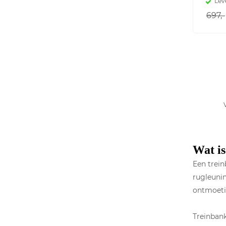
Lev
697,-
Wat is
Een trein
rugleunin
ontmoeti
Treinbank