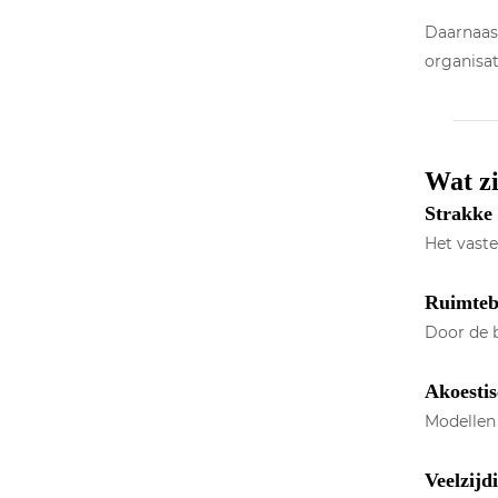
Daarnaast
organisat
Wat zi
Strakke 
Het vast
Ruimteb
Door de b
Akoesti
Modellen
Veelzijdi