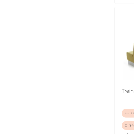
Trei
60
94