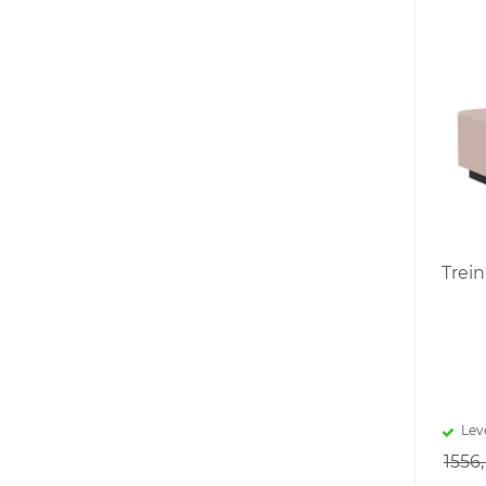
Trei
Lev
1556,