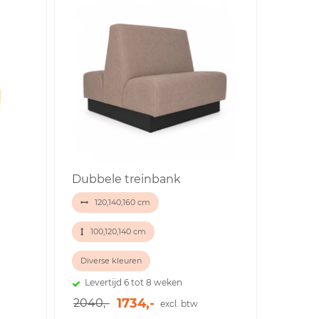
Dubbele treinbank
120,140,160 cm
100,120,140 cm
Diverse kleuren
Levertijd 6 tot 8 weken
1734,-
2040,-
excl. btw