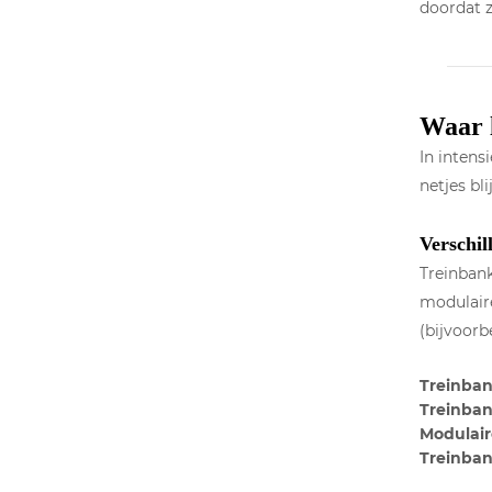
doordat z
Waar l
In intens
netjes bl
Verschil
Treinbank
modulaire
(bijvoorb
Treinba
Treinba
Modulair
Treinban