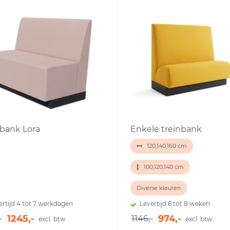
nbank Lora
Enkele treinbank
120,140,160 cm
100,120,140 cm
Diverse kleuren
ertijd 4 tot 7 werkdagen
Levertijd 6 tot 8 weken
1245,-
974,-
-
1146,-
excl. btw
excl. btw