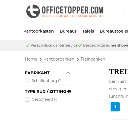
Kantoorkasten
Bureaus
Tafels
Bureaustoele
Persoonlijke klantenservice
Bezoek onze
ruime show
Home
Kantoorbanken
Treinbanken
TRE
FABRIKANT
Schaffenburg
(1)
Een ruimt
stevig en
TYPE RUG / ZITTING
lunchruim
Gestoffeerd
(1)
1