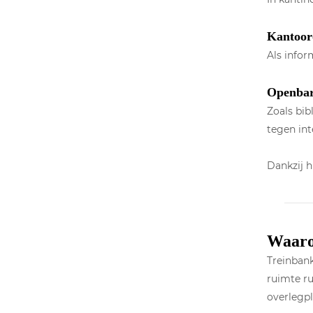
Kantoor
Als infor
Openbar
Zoals bib
tegen int
Dankzij h
Waarom
Treinbank
ruimte ru
overlegpl