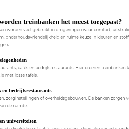
worden treinbanken het meest toegepast?
ken worden veel gebruikt in omgevingen waar comfort, uitstra
m, onderhoudsvriendelijkheid en ruime keuze in kleuren en stoff
ngen:
elegenheden
taurants, cafés en bedrijfsrestaurants. Hier creëren treinbanken 
e met losse tafels.
 en bedrijfsrestaurants
en, zorginstellingen of overheidsgebouwen. De banken zorgen voo
van de ruimte.
en universiteiten
es, studieplekken of aula’s, waar ze dienstdoen als robuuste, o