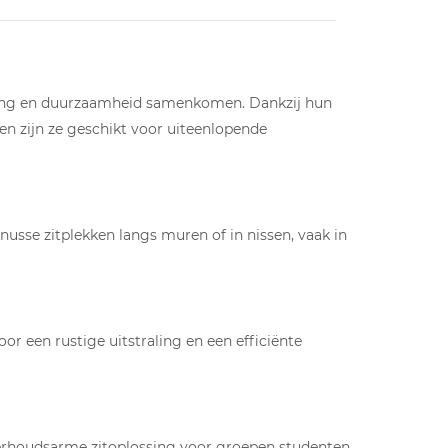
ling en duurzaamheid samenkomen. Dankzij hun
en zijn ze geschikt voor uiteenlopende
knusse zitplekken langs muren of in nissen, vaak in
r een rustige uitstraling en een efficiënte
nderhoudsarme zitoplossing voor groepen studenten.