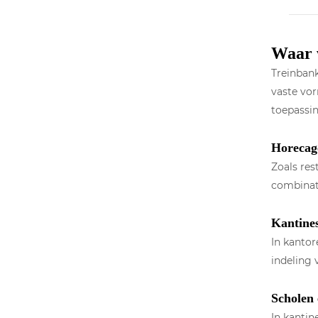
Waar 
Treinban
vaste vor
toepassi
Horecag
Zoals res
combinati
Kantines
In kantor
indeling 
Scholen 
In kantin