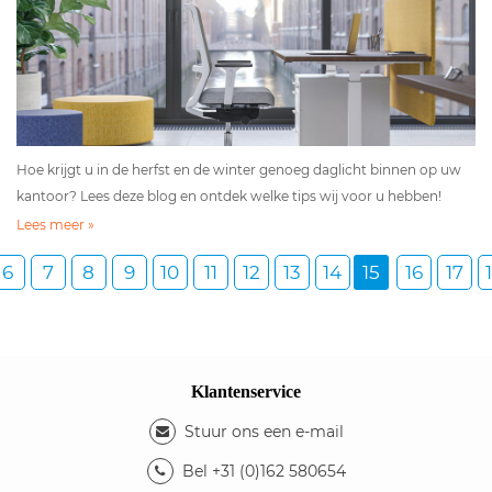
Hoe krijgt u in de herfst en de winter genoeg daglicht binnen op uw
kantoor? Lees deze blog en ontdek welke tips wij voor u hebben!
Lees meer »
6
7
8
9
10
11
12
13
14
15
16
17
Klantenservice
Stuur ons een e-mail
Bel +31 (0)162 580654