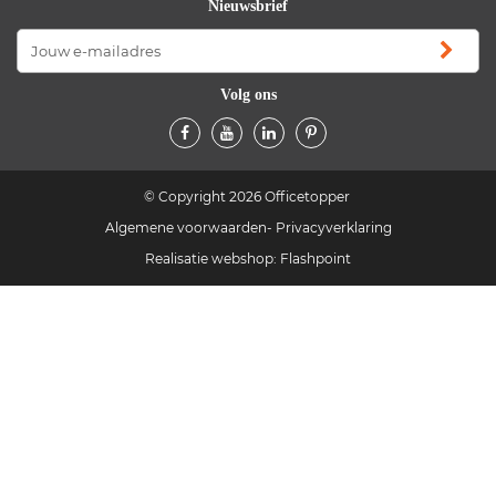
Nieuwsbrief
Volg ons
© Copyright 2026 Officetopper
Algemene voorwaarden
Privacyverklaring
Realisatie webshop:
Flashpoint