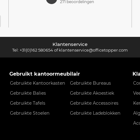
271 beoordelingen
Klantenservice
Tel:
+31(0)162 580654
of
klantenservice@officetopper.com
Gebruikt kantoormeubilair
Kl
Gebruikte Kantoorkasten
Gebruikte Bureaus
Co
Gebruikte Balies
Gebruikte Akoestiek
Ve
Gebruikte Tafels
Gebruikte Accessoires
Ke
Gebruikte Stoelen
Gebruikte Ladeblokken
Al
Ac