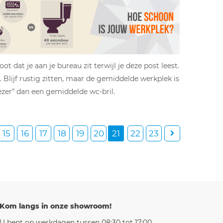
ot dat je aan je bureau zit terwijl je deze post leest.
 Blijf rustig zitten, maar de gemiddelde werkplek is
ezer” dan een gemiddelde wc-bril.
15
16
17
18
19
20
21
22
23
Kom langs in onze showroom!
U bent op werkdagen tussen 08:30 tot 17:00