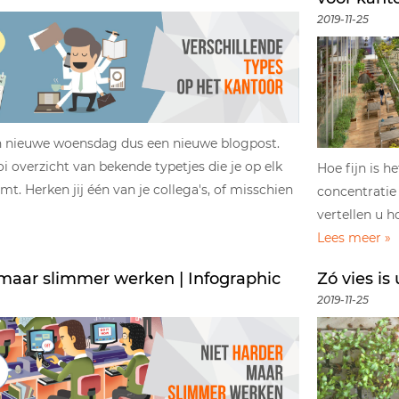
2019-11-25
en nieuwe woensdag dus een nieuwe blogpost.
i overzicht van bekende typetjes die je op elk
Hoe fijn is h
t. Herken jij één van je collega's, of misschien
concentratie
vertellen u 
Lees meer »
 maar slimmer werken | Infographic
Zó vies is
2019-11-25