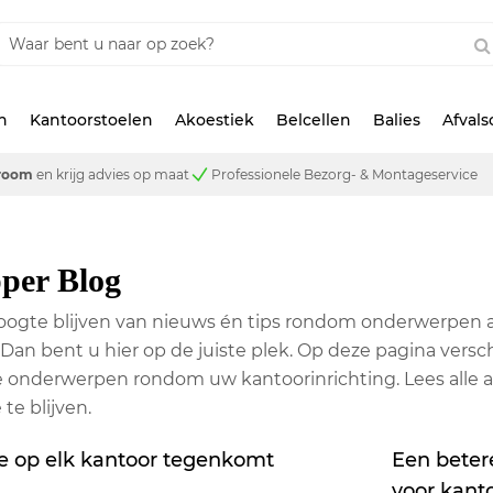
n
Kantoorstoelen
Akoestiek
Belcellen
Balies
Afval
room
en krijg advies op maat
Professionele Bezorg- & Montageservice
pper Blog
oogte blijven van nieuws én tips rondom onderwerpen al
Dan bent u hier op de juiste plek. Op deze pagina versc
onderwerpen rondom uw kantoorinrichting. Lees alle ar
te blijven.
 je op elk kantoor tegenkomt
Een beter
voor kant