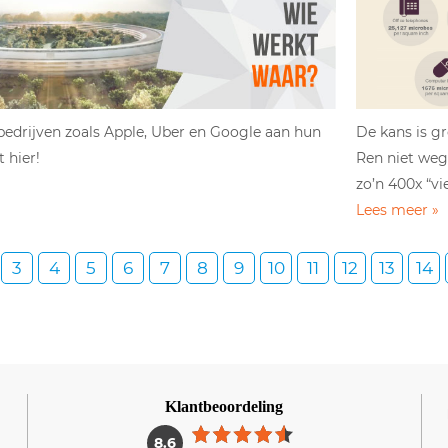
 bedrijven zoals Apple, Uber en Google aan hun
De kans is gro
 hier!
Ren niet weg.
zo’n 400x “vi
Lees meer »
3
4
5
6
7
8
9
10
11
12
13
14
Klantbeoordeling
1
8.6