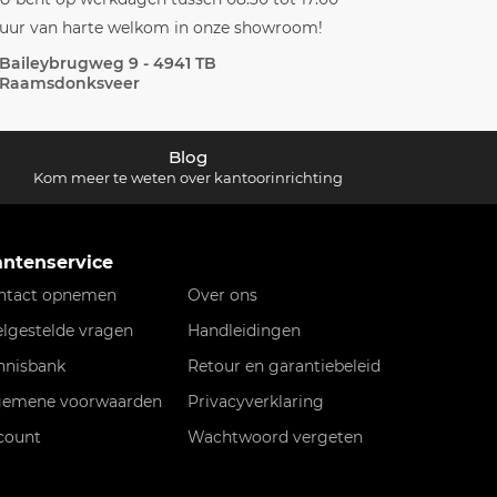
uur van harte welkom in onze showroom!
Baileybrugweg 9 - 4941 TB
Raamsdonksveer
Blog
Kom meer te weten over kantoorinrichting
antenservice
ntact opnemen
Over ons
elgestelde vragen
Handleidingen
nnisbank
Retour en garantiebeleid
gemene voorwaarden
Privacyverklaring
count
Wachtwoord vergeten