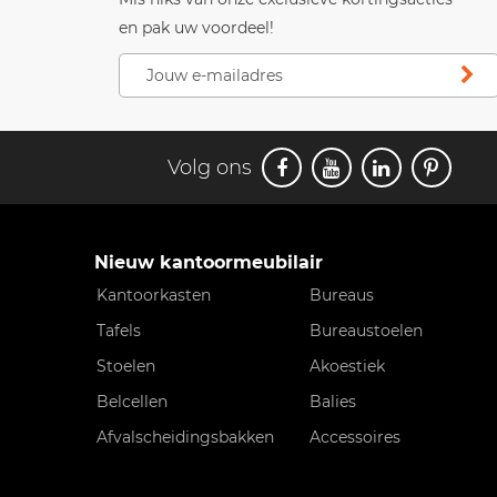
en pak uw voordeel!
Volg ons
Nieuw kantoormeubilair
Kantoorkasten
Bureaus
Tafels
Bureaustoelen
Stoelen
Akoestiek
Belcellen
Balies
Afvalscheidingsbakken
Accessoires