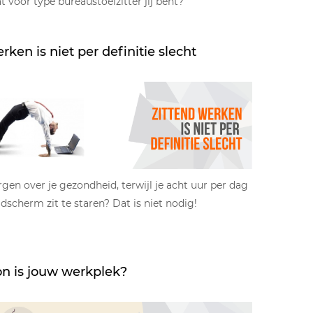
 voor type bureaustoelzitter jij bent?
rken is niet per definitie slecht
orgen over je gezondheid, terwijl je acht uur per dag
dscherm zit te staren? Dat is niet nodig!
n is jouw werkplek?