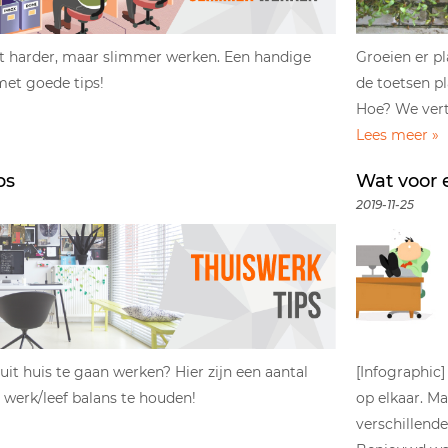
et harder, maar slimmer werken. Een handige
Groeien er p
met goede tips!
de toetsen p
Hoe? We verte
Lees meer »
ps
Wat voor e
2019-11-25
it huis te gaan werken? Hier zijn een aantal
[Infographic] 
e werk/leef balans te houden!
op elkaar. Ma
verschillende