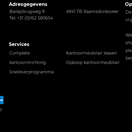
Adresgegevens
Op
Baileybrugweg 9
4941 TB Raamsdonksveer
De
Tel: +31 (0)162 580654
vri
Wen
sho
Services
pla
Complete
Kantoormeubilair leasen
bes
kantoorinrichting
Opkoop kantoormeubilair
Snelleverprogramma
f