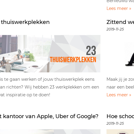
Benieuwd wat
Lees meer »
 thuiswerkplekken
Zittend we
2019-11-25
is te gaan werken of jouw thuiswerkplek eens
Maak jij je z
aan richten? Wij hebben 23 werkplekken om een
naar een beel
at inspiratie op te doen!
Lees meer »
et kantoor van Apple, Uber of Google?
Hoe schoo
2019-11-25