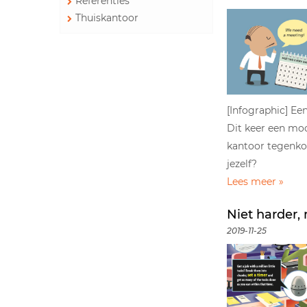
Referenties
Thuiskantoor
[Infographic] E
Dit keer een moo
kantoor tegenkom
jezelf?
Lees meer »
Niet harder,
2019-11-25