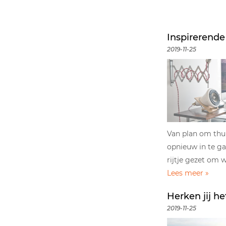
Inspirerende
2019-11-25
Van plan om thu
opnieuw in te g
rijtje gezet om w
Lees meer »
Herken jij h
2019-11-25