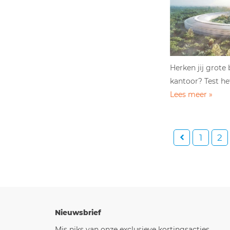
Herken jij grote
kantoor? Test het
Lees meer »
1
2
Nieuwsbrief
Mis niks van onze exclusieve kortingsacties