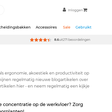
Inloggen
scheidingsbakken
Accessoires
Sale
Gebruikt
8.6
uit
271 beoordelingen
s ergonomie, akoestiek en productiviteit op
hijnen regelmatig nieuwe blogartikelen over
tikelen hier - en neem regelmatig een kijkje
e concentratie op de werkvloer? Zorg
oorplanten!