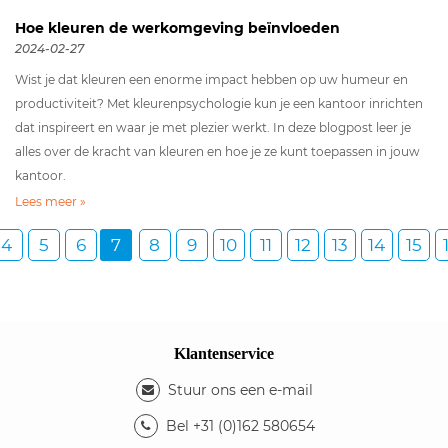
Hoe kleuren de werkomgeving beïnvloeden
2024-02-27
Wist je dat kleuren een enorme impact hebben op uw humeur en
productiviteit? Met kleurenpsychologie kun je een kantoor inrichten
dat inspireert en waar je met plezier werkt. In deze blogpost leer je
alles over de kracht van kleuren en hoe je ze kunt toepassen in jouw
kantoor.
Lees meer »
4
5
6
7
8
9
10
11
12
13
14
15
Klantenservice
Stuur ons een e-mail
Bel +31 (0)162 580654