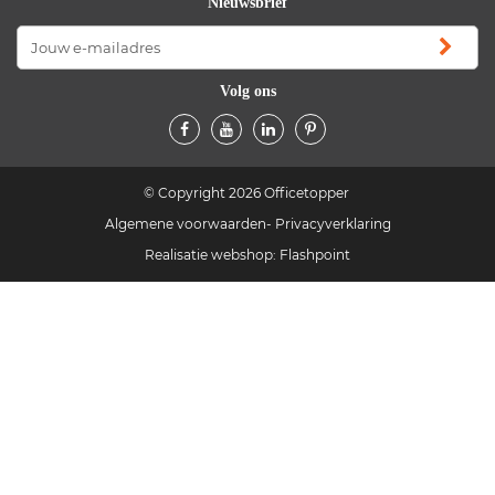
Nieuwsbrief
Volg ons
© Copyright 2026 Officetopper
Algemene voorwaarden
Privacyverklaring
Realisatie webshop:
Flashpoint