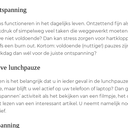
ntspanning
ns functioneren in het dagelijks leven. Ontzettend fijn 
druk of simpelweg veel taken die weggewerkt moeten wor
niet voldoende? Dan kan stress zorgen voor hartkloppi
elfs een burn out. Kortom: voldoende (nuttige!) pauzes zi
rkdag dan wél voor de juiste ontspanning?
eve lunchpauze
 is het belangrijk dat u in ieder geval in de lunchpau
 maar blijft u wel actief op uw telefoon of laptop? Dan
tspannen’ activiteit als het bekijken van een filmpje, he
t lezen van een interessant artikel. U neemt namelijk n
ef.
panning