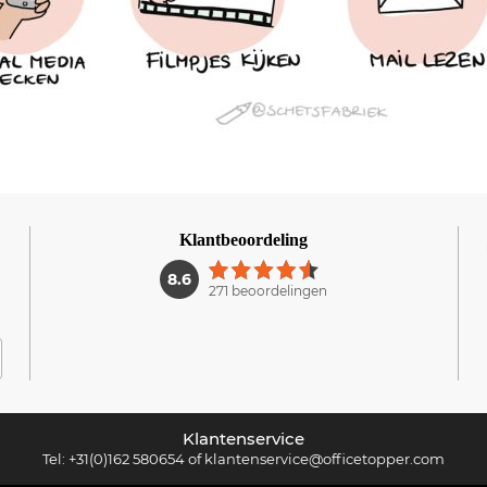
Klantbeoordeling
1
8.6
271 beoordelingen
Klantenservice
Tel:
+31(0)162 580654
of
klantenservice@officetopper.com