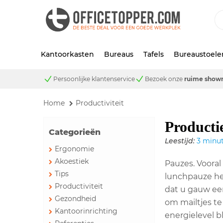
Kantoorkasten
Bureaus
Tafels
Bureaustoele
Persoonlijke klantenservice
Bezoek onze
ruime show
Home
Productiviteit
Producti
Categorieën
Leestijd:
3 minu
Ergonomie
Akoestiek
Pauzes. Vooral
Tips
lunchpauze he
Productiviteit
dat u gauw een
Gezondheid
om mailtjes te
Kantoorinrichting
energielevel bli