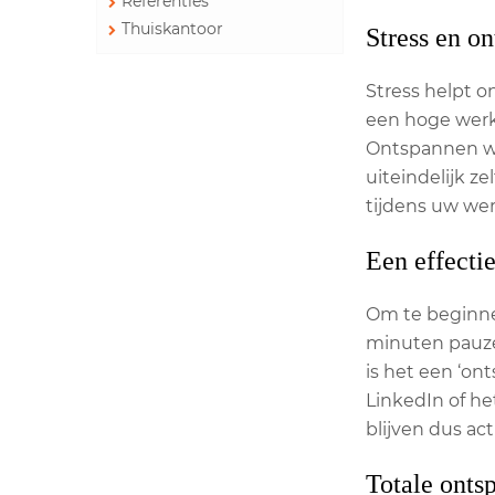
Referenties
Thuiskantoor
Stress en o
Stress helpt o
een hoge werk
Ontspannen we 
uiteindelijk z
tijdens uw we
Een effecti
Om te beginnen
minuten pauze,
is het een ‘on
LinkedIn of he
blijven dus acti
Totale onts