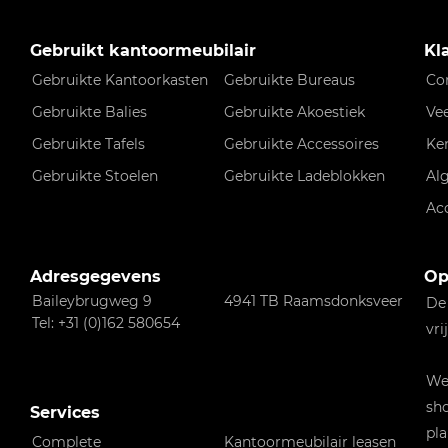
Gebruikt kantoormeubilair
Kl
Gebruikte Kantoorkasten
Gebruikte Bureaus
Co
Gebruikte Balies
Gebruikte Akoestiek
Ve
Gebruikte Tafels
Gebruikte Accessoires
Ke
Gebruikte Stoelen
Gebruikte Ladeblokken
Al
Ac
Adresgegevens
Op
Baileybrugweg 9
4941 TB Raamsdonksveer
De
Tel: +31 (0)162 580654
vri
Wen
sho
Services
pla
Complete
Kantoormeubilair leasen