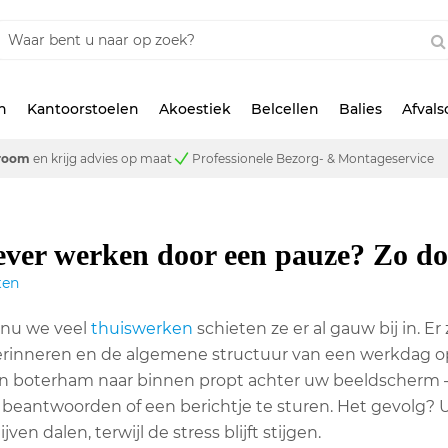
n
Kantoorstoelen
Akoestiek
Belcellen
Balies
Afval
room
en krijg advies op maat
Professionele Bezorg- & Montageservice
ever werken door een pauze? Zo do
ten
 nu we veel
thuiswerken
schieten ze er al gauw bij in. Er
rinneren en de algemene structuur van een werkdag op 
 boterham naar binnen propt achter uw beeldscherm – o
 beantwoorden of een berichtje te sturen. Het gevolg? U
jven dalen, terwijl de stress blijft stijgen.