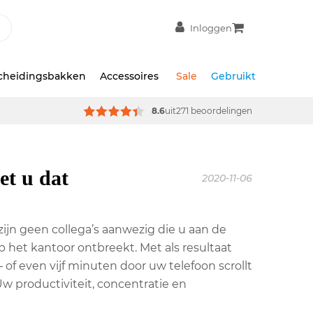
Inloggen
scheidingsbakken
Accessoires
Sale
Gebruikt
8.6
uit
271 beoordelingen
et u dat
2020-11-06
 zijn geen collega’s aanwezig die u aan de
het kantoor ontbreekt. Met als resultaat
f even vijf minuten door uw telefoon scrollt
w productiviteit, concentratie en