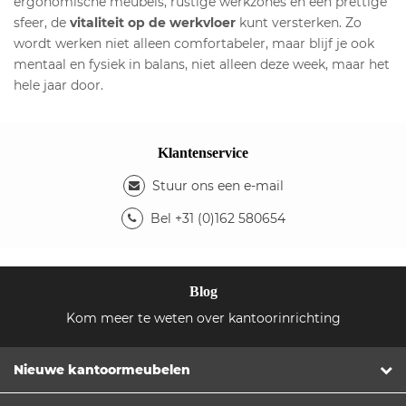
ergonomische meubels, rustige werkzones en een prettige
sfeer, de
vitaliteit op de werkvloer
kunt versterken. Zo
wordt werken niet alleen comfortabeler, maar blijf je ook
mentaal en fysiek in balans, niet alleen deze week, maar het
hele jaar door.
Klantenservice
Stuur ons een e-mail
Bel +31 (0)162 580654
Blog
Kom meer te weten over kantoorinrichting
Nieuwe kantoormeubelen