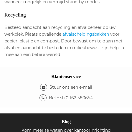
wanneer mogelijk en vermijd stand-by modus.
Recycling
Besteed aandacht aan recycling en afvalbeheer op uw
werkplek. Plaats opvallende
afvalscheidingsbakken
voor
papier, plastic en compost. Door bewust om te gaan met
afval en aandacht te besteden in milieubewust zijn helpt u
mee aan een betere wereld
Klantenservice
Stuur ons een e-mail
Bel +31 (0)162 580654
Blog
Kom meer te weten over kantoorinrichting