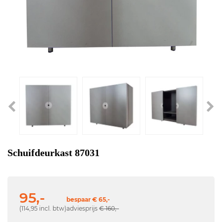
Schuifdeurkast 87031
95,-
bespaar € 65,-
(114,95 incl. btw)
adviesprijs
€ 160,-