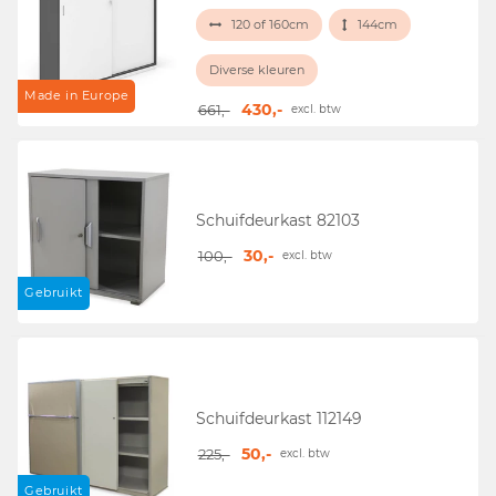
120 of 160cm
144cm
Diverse kleuren
Made in Europe
430,-
661,-
excl. btw
Schuifdeurkast 82103
30,-
100,-
excl. btw
Gebruikt
Schuifdeurkast 112149
50,-
225,-
excl. btw
Gebruikt