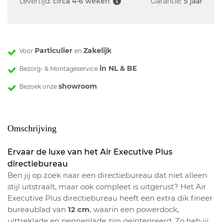
Levertijd:
circa 4-6 weken
Garantie:
5 jaar
Particulier
Zakelijk
Voor
en
in NL & BE
Bezorg- & Montageservice
showroom
Bezoek onze
Omschrijving
Ervaar de luxe van het Air Executive Plus
directiebureau
Ben jij op zoek naar een directiebureau dat niet alleen
stijl uitstraalt, maar ook compleet is uitgerust? Het Air
Executive Plus directiebureau heeft een extra dik fineer
bureaublad van
12 cm
, waarin een powerdock,
uittreklade en pennenlade zijn geïntegreerd. Zo heb jij