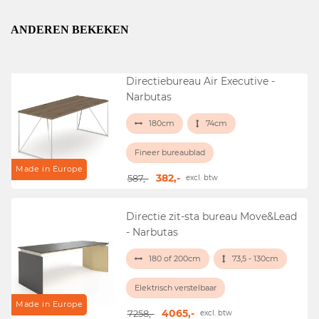
ANDEREN BEKEKEN
Directiebureau Air Executive -
Narbutas
180cm
74cm
Fineer bureaublad
Made in Europe
382,-
587,-
excl. btw
Directie zit-sta bureau Move&Lead
- Narbutas
180 of 200cm
73,5 - 130cm
Elektrisch verstelbaar
Made in Europe
4065,-
7258,-
excl. btw