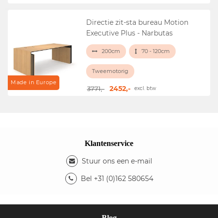
Directie zit-sta bureau Motion
Executive Plus - Narbutas
200cm
70 - 120cm
Tweemotorig
Made in Europe
2452,-
3771,-
excl. btw
Klantenservice
Stuur ons een e-mail
Bel +31 (0)162 580654
Blog