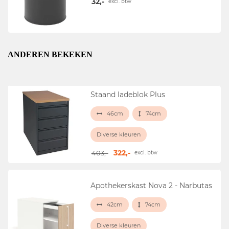
32,-
excl. btw
ANDEREN BEKEKEN
Staand ladeblok Plus
46cm
74cm
Diverse kleuren
322,-
403,-
excl. btw
Apothekerskast Nova 2 - Narbutas
42cm
74cm
Diverse kleuren