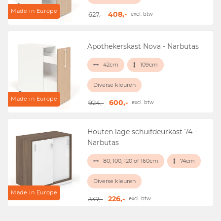
Made in Europe
408,-
627,-
excl. btw
Apothekerskast Nova - Narbutas
42cm
109cm
Diverse kleuren
Made in Europe
600,-
924,-
excl. btw
Houten lage schuifdeurkast 74 -
Narbutas
80, 100, 120 of 160cm
74cm
Diverse kleuren
Made in Europe
226,-
347,-
excl. btw