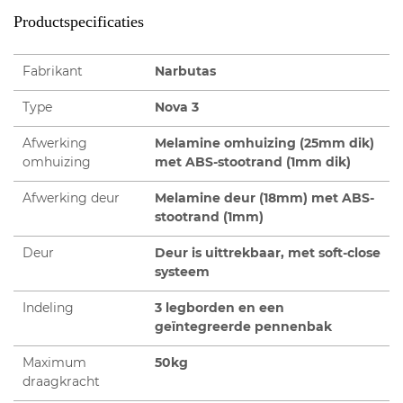
Productspecificaties
Fabrikant
Narbutas
Type
Nova 3
Afwerking
Melamine omhuizing (25mm dik)
omhuizing
met ABS-stootrand (1mm dik)
Afwerking deur
Melamine deur (18mm) met ABS-
stootrand (1mm)
Deur
Deur is uittrekbaar, met soft-close
systeem
Indeling
3 legborden en een
geïntegreerde pennenbak
Maximum
50kg
draagkracht