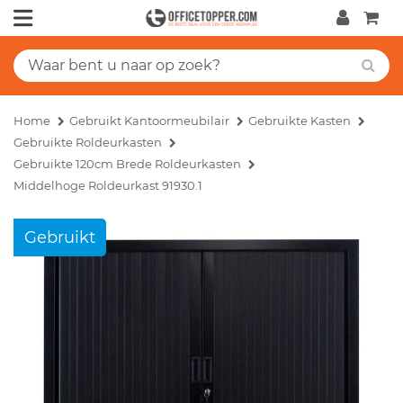
Home
Gebruikt Kantoormeubilair
Gebruikte Kasten
Gebruikte Roldeurkasten
Gebruikte 120cm Brede Roldeurkasten
Middelhoge Roldeurkast 91930.1
Gebruikt