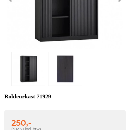
Roldeurkast 71929
250,-
(302,50 incl. btw)