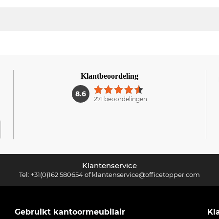
Klantbeoordeling
1
8.6
271 beoordelingen
Klantenservice
Tel:
+31(0)162 580654
of
klantenservice@officetopper.com
Gebruikt kantoormeubilair
Kl