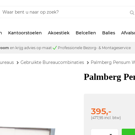
n
Kantoorstoelen
Akoestiek
Belcellen
Balies
Afval
room
en krijg advies op maat
Professionele Bezorg- & Montageservice
ureaus
Gebruikte Bureaucombinaties
Palmberg Pensum We
Palmberg Pe
395,-
(477,95 incl. btw)