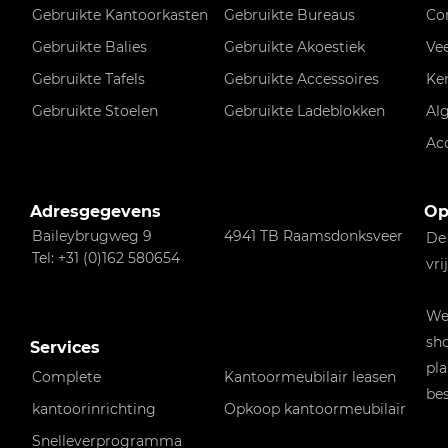
Gebruikte Kantoorkasten
Gebruikte Bureaus
Co
Gebruikte Balies
Gebruikte Akoestiek
Ve
Gebruikte Tafels
Gebruikte Accessoires
Ke
Gebruikte Stoelen
Gebruikte Ladeblokken
Al
Ac
Adresgegevens
Op
Baileybrugweg 9
4941 TB Raamsdonksveer
De
Tel: +31 (0)162 580654
vri
Wen
sho
Services
pla
Complete
Kantoormeubilair leasen
bes
kantoorinrichting
Opkoop kantoormeubilair
Snelleverprogramma