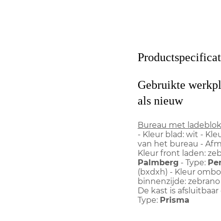
Productspecificat
Gebruikte werkp
als nieuw
Bureau met ladeblo
- Kleur blad: wit - K
van het bureau - Afm
Kleur front laden: zeb
Palmberg
- Type:
Pe
(bxdxh) - Kleur ombou
binnenzijde: zebrano
De kast is afsluitbaar
Type:
Prisma