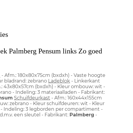
ies
lek Palmberg Pensum links Zo goed
k
- Afm.: 180x80x75cm (bxdxh) - Vaste hoogte
leur bladrand: zebrano
Ladeblok
- Linkerkant
.: 43x80x57cm (bxdxh) - Kleur ombouw: wit -
rano - Indeling: 3 materiaalladen - Fabrikant:
nsum
Schuifdeurkast
- Afm.: 160x44x155cm
w: zebrano - Kleur schuifdeuren: wit - Kleur
 - Indeling: 3 legborden per compartiment -
 d.m.v. een sleutel - Fabrikant:
Palmberg
-