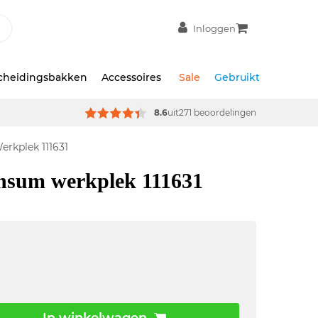
Inloggen
scheidingsbakken
Accessoires
Sale
Gebruikt
8.6
uit
271 beoordelingen
rkplek 111631
nsum werkplek 111631