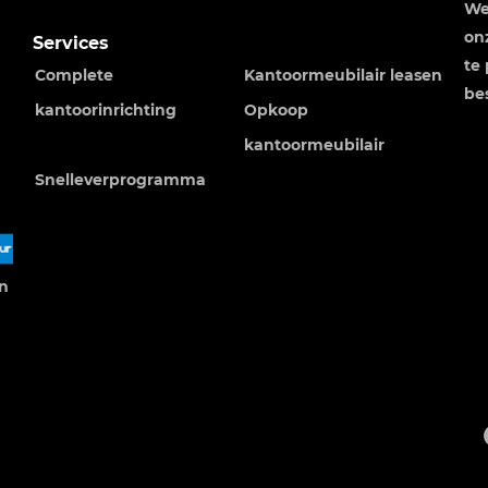
We
on
Services
te
Complete
Kantoormeubilair leasen
bes
kantoorinrichting
Opkoop
kantoormeubilair
Snelleverprogramma
en