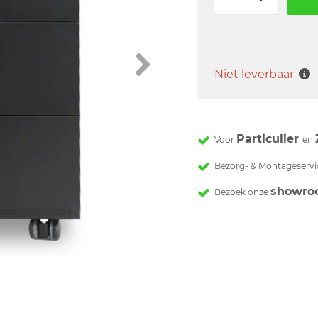
Niet leverbaar
Particulier
Voor
en
Bezorg- & Montageservi
showro
Bezoek onze