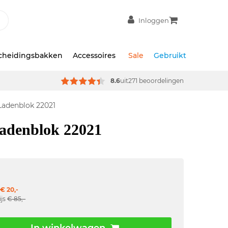
Inloggen
scheidingsbakken
Accessoires
Sale
Gebruikt
8.6
uit
271 beoordelingen
 Ladenblok 22021
ladenblok 22021
€ 20,-
ijs
€ 85,-