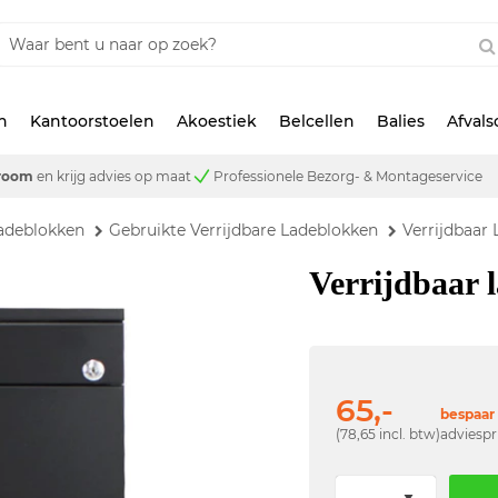
n
Kantoorstoelen
Akoestiek
Belcellen
Balies
Afval
room
en krijg advies op maat
Professionele Bezorg- & Montageservice
adeblokken
Gebruikte Verrijdbare Ladeblokken
Verrijdbaar
Verrijdbaar 
65,-
bespaar 
(78,65 incl. btw)
adviespr