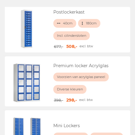
Postlockerkast
40cm
180cm
Incl. cilindersloten
508,-
677,-
excl. btw
Premium locker Acrylglas
Voorzien van acrylglas paneel
Diverse kleuren
298,-
398,-
excl. btw
Mini Lockers