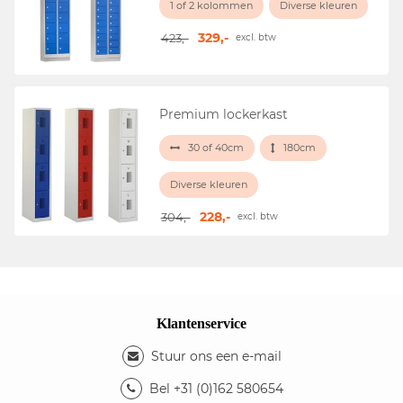
1 of 2 kolommen
Diverse kleuren
329,-
423,-
excl. btw
Premium lockerkast
30 of 40cm
180cm
Diverse kleuren
228,-
304,-
excl. btw
Klantenservice
Stuur ons een e-mail
Bel +31 (0)162 580654