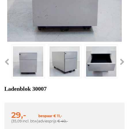
Ladenblok 30007
29,-
bespaar € 11,-
(35,09 incl. btw)
adviesprijs
€ 40,-