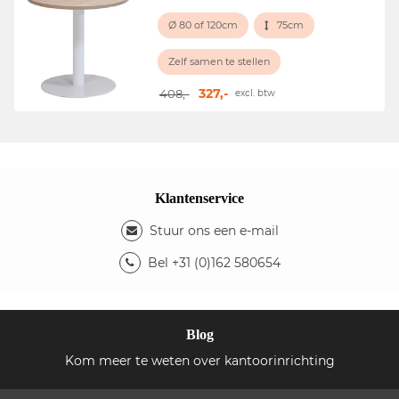
Ø 80 of 120cm
75cm
Zelf samen te stellen
327,-
408,-
excl. btw
Klantenservice
Stuur ons een e-mail
Bel +31 (0)162 580654
Blog
Kom meer te weten over kantoorinrichting