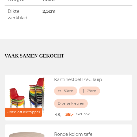
Dikte
2,5cm
werkblad
VAAK SAMEN GEKOCHT
Kantinestoel PVC kuip
50cm
78cm
Diverse kleuren
Onze officetopper
38,-
48,-
excl. btw
Ronde kolom tafel