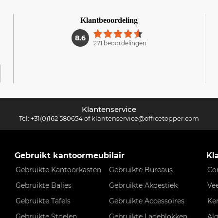
Klantbeoordeling
1
8.6
271 beoordelingen
Klantenservice
Tel:
+31(0)162 580654
of
klantenservice@officetopper.com
Gebruikt kantoormeubilair
Kl
Gebruikte Kantoorkasten
Gebruikte Bureaus
Co
Gebruikte Balies
Gebruikte Akoestiek
Ve
Gebruikte Tafels
Gebruikte Accessoires
Ke
Gebruikte Stoelen
Gebruikte Ladeblokken
Al