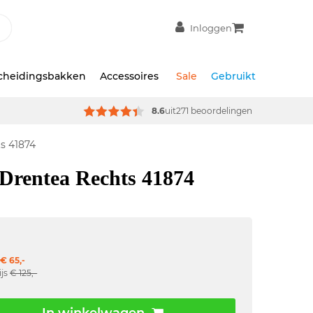
Inloggen
scheidingsbakken
Accessoires
Sale
Gebruikt
8.6
uit
271 beoordelingen
s 41874
Drentea Rechts 41874
€ 65,-
ijs
€ 125,-