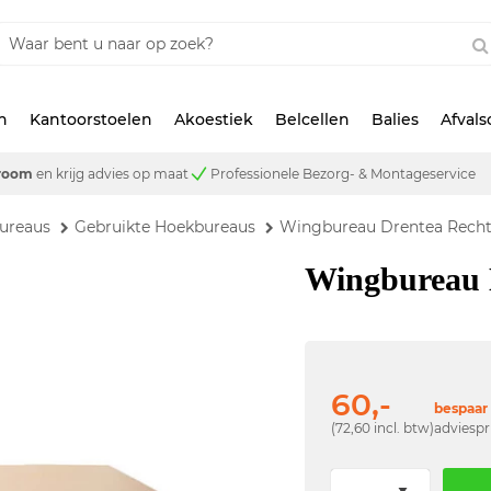
n
Kantoorstoelen
Akoestiek
Belcellen
Balies
Afval
room
en krijg advies op maat
Professionele Bezorg- & Montageservice
ureaus
Gebruikte Hoekbureaus
Wingbureau Drentea Recht
Wingbureau 
60,-
bespaar 
(72,60 incl. btw)
adviespr