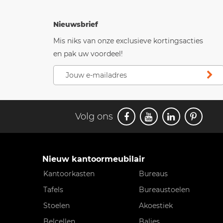
Nieuwsbrief
Mis niks van onze exclusieve kortingsacties
en pak uw voordeel!
Volg ons
Nieuw kantoormeubilair
Kantoorkasten
Bureaus
Tafels
Bureaustoelen
Stoelen
Akoestiek
Belcellen
Balies