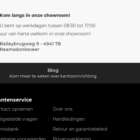
Kom langs in onze showroom!
U bent op werkdagen tussen 08:30 tot 17:00
uur van harte welkom in onze showroom!
Baileybrugweg 9 - 4941 TB
Raamsdonksveer
Blog
Kom meer te weten over kantoorinrichting
antenservice
ntact opnemen
Over ons
elgestelde vragen
Handleidingen
nnisbank
Retour en garantiebeleid
gemene voorwaarden
Privacyverklaring