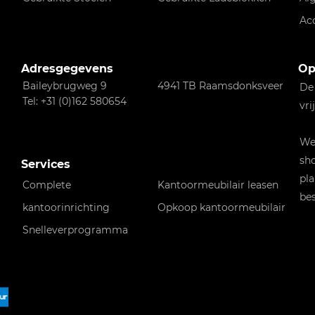
Ac
Adresgegevens
Op
Baileybrugweg 9
4941 TB Raamsdonksveer
De
Tel: +31 (0)162 580654
vri
Wen
sho
Services
pla
Complete
Kantoormeubilair leasen
bes
kantoorinrichting
Opkoop kantoormeubilair
Snelleverprogramma