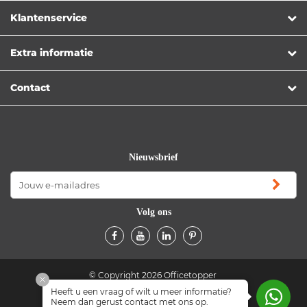
Klantenservice
Extra informatie
Contact
Nieuwsbrief
Volg ons
© Copyright 2026 Officetopper
Heeft u een vraag of wilt u meer informatie?
Algemene voorwaarden
Privacyverklaring
Neem dan gerust contact met ons op.