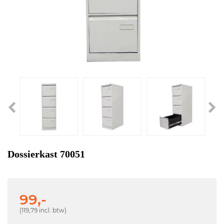
Dossierkast 70051
99,-
(119,79 incl. btw)