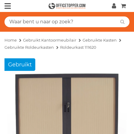
Home
Gebruikt Kantoormeubilair
Gebruikte Kasten
Gebruikte Roldeurkasten
Roldeurkast 111620
Gebruikt