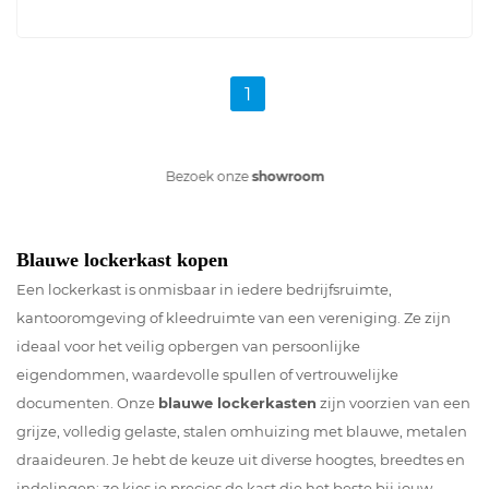
1
Bezoek onze
showroom
Blauwe lockerkast kopen
Een lockerkast is onmisbaar in iedere bedrijfsruimte,
kantooromgeving of kleedruimte van een vereniging. Ze zijn
ideaal voor het veilig opbergen van persoonlijke
eigendommen, waardevolle spullen of vertrouwelijke
documenten. Onze
blauwe lockerkasten
zijn voorzien van een
grijze, volledig gelaste, stalen omhuizing met blauwe, metalen
draaideuren. Je hebt de keuze uit diverse hoogtes, breedtes en
indelingen; zo kies je precies de kast die het beste bij jouw