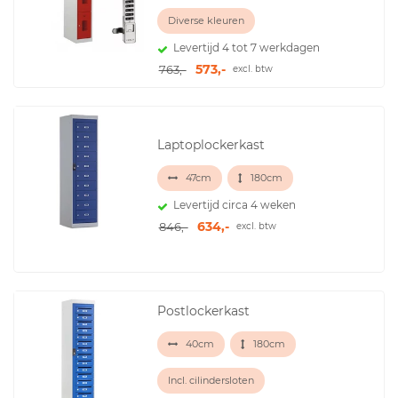
Diverse kleuren
Levertijd 4 tot 7 werkdagen
573,-
763,-
excl. btw
Laptoplockerkast
47cm
180cm
Levertijd circa 4 weken
634,-
846,-
excl. btw
Postlockerkast
40cm
180cm
Incl. cilindersloten