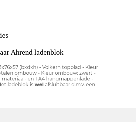
ies
baar Ahrend ladenblok
 43x76x57 (bxdxh) - Volkern topblad - Kleur
etalen ombouw - Kleur ombouw: zwart -
, 1 materiaal- en 1 A4 hangmappenlade -
Het ladeblok is
wel
afsluitbaar d.m.v. een