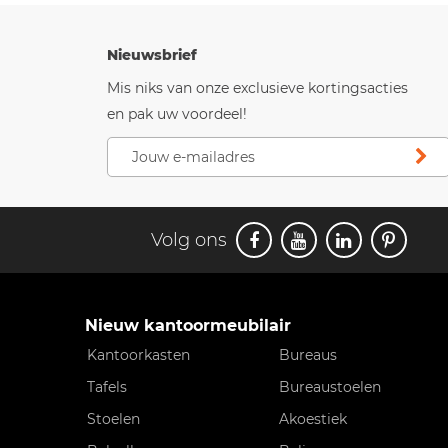
Nieuwsbrief
Mis niks van onze exclusieve kortingsacties
en pak uw voordeel!
Volg ons
Nieuw kantoormeubilair
Kantoorkasten
Bureaus
Tafels
Bureaustoelen
Stoelen
Akoestiek