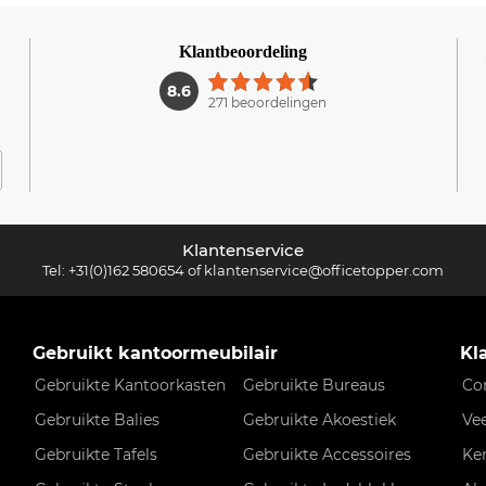
Klantbeoordeling
1
8.6
271 beoordelingen
Klantenservice
Tel:
+31(0)162 580654
of
klantenservice@officetopper.com
Gebruikt kantoormeubilair
Kl
Gebruikte Kantoorkasten
Gebruikte Bureaus
Co
Gebruikte Balies
Gebruikte Akoestiek
Ve
Gebruikte Tafels
Gebruikte Accessoires
Ke