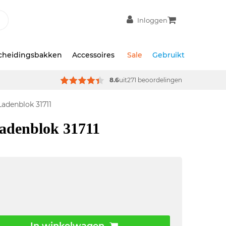
Inloggen
scheidingsbakken
Accessoires
Sale
Gebruikt
8.6
uit
271 beoordelingen
Ladenblok 31711
ladenblok 31711