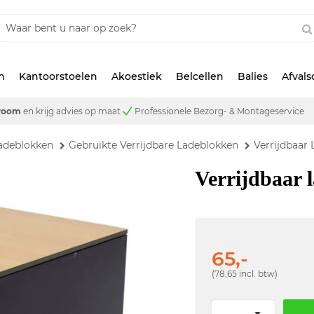
n
Kantoorstoelen
Akoestiek
Belcellen
Balies
Afval
room
en krijg advies op maat
Professionele Bezorg- & Montageservice
adeblokken
Gebruikte Verrijdbare Ladeblokken
Verrijdbaar 
Verrijdbaar 
65,-
(78,65 incl. btw)