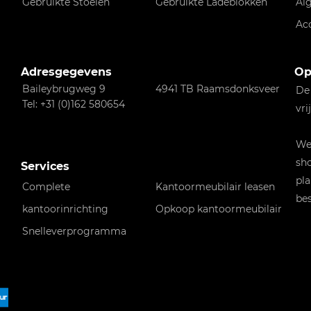
Gebruikte Stoelen
Gebruikte Ladeblokken
Al
Ac
Adresgegevens
Op
Baileybrugweg 9
4941 TB Raamsdonksveer
De
Tel: +31 (0)162 580654
vri
Wen
sho
Services
pla
Complete
Kantoormeubilair leasen
bes
kantoorinrichting
Opkoop kantoormeubilair
Snelleverprogramma