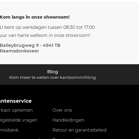
Kom langs in onze showroom!
U bent op werkdagen tussen 08:30 tot 17:00
uur van harte welkom in onze showroom!
Baileybrugweg 9 - 4941 TB
Raamsdonksveer
Blog
Kom meer te weten over kantoorinrichting
antenservice
ntact opnemen
Over ons
elgestelde vragen
Handleidingen
nnisbank
Retour en garantiebeleid