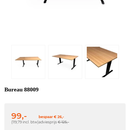
Bureau 88009
99,-
bespaar € 26,-
(119,79 incl. btw)
adviesprijs
€ 125,-