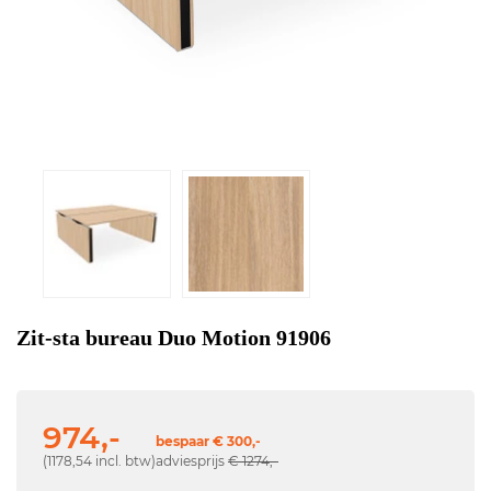
Zit-sta bureau Duo Motion 91906
974,-
bespaar € 300,-
(1178,54 incl. btw)
adviesprijs
€ 1274,-