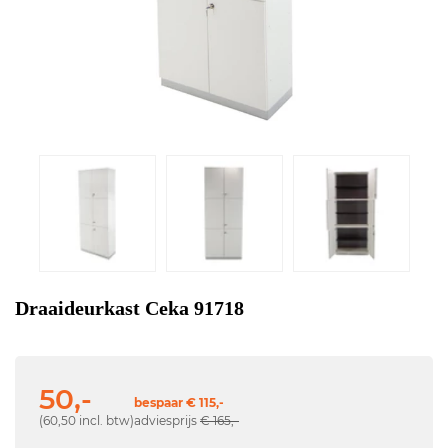
Draaideurkast Ceka 91718
50,-
bespaar € 115,-
(60,50 incl. btw)
adviesprijs
€ 165,-