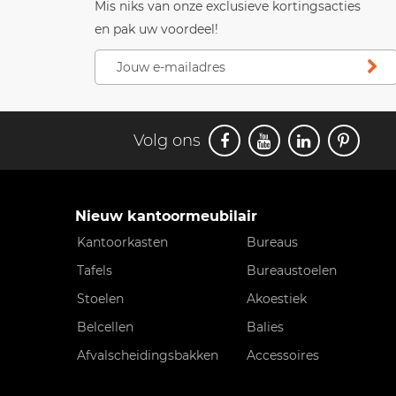
Mis niks van onze exclusieve kortingsacties
en pak uw voordeel!
Volg ons
Nieuw kantoormeubilair
Kantoorkasten
Bureaus
Tafels
Bureaustoelen
Stoelen
Akoestiek
Belcellen
Balies
Afvalscheidingsbakken
Accessoires