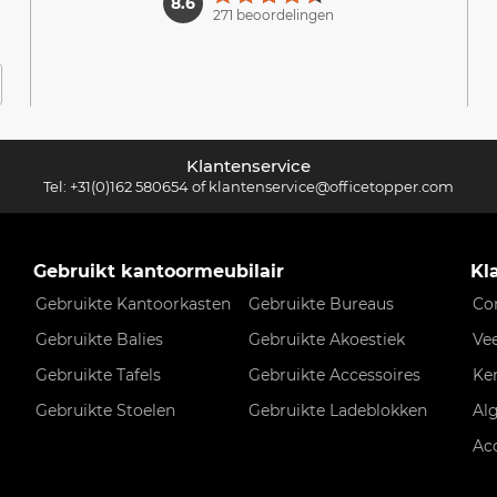
8.6
271 beoordelingen
Klantenservice
Tel:
+31(0)162 580654
of
klantenservice@officetopper.com
Gebruikt kantoormeubilair
Kl
Gebruikte Kantoorkasten
Gebruikte Bureaus
Co
Gebruikte Balies
Gebruikte Akoestiek
Ve
Gebruikte Tafels
Gebruikte Accessoires
Ke
Gebruikte Stoelen
Gebruikte Ladeblokken
Al
Ac