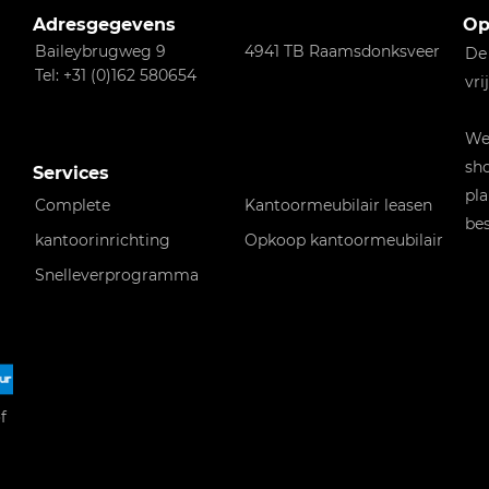
Adresgegevens
Op
Baileybrugweg 9
4941 TB Raamsdonksveer
De
Tel: +31 (0)162 580654
vri
Wen
sho
Services
pla
Complete
Kantoormeubilair leasen
bes
kantoorinrichting
Opkoop kantoormeubilair
Snelleverprogramma
f