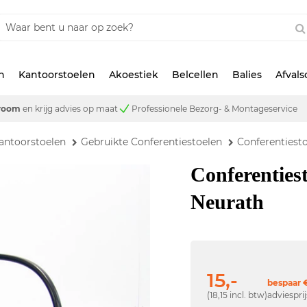
n
Kantoorstoelen
Akoestiek
Belcellen
Balies
Afval
room
en krijg advies op maat
Professionele Bezorg- & Montageservice
antoorstoelen
Gebruikte Conferentiestoelen
Conferentiesto
Conferenties
Neurath
15,-
bespaar €
(18,15 incl. btw)
adviespri