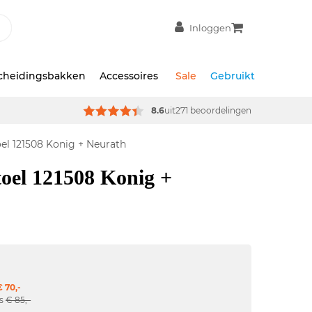
Inloggen
scheidingsbakken
Accessoires
Sale
Gebruikt
8.6
uit
271 beoordelingen
el 121508 Konig + Neurath
toel 121508 Konig +
 70,-
js
€ 85,-