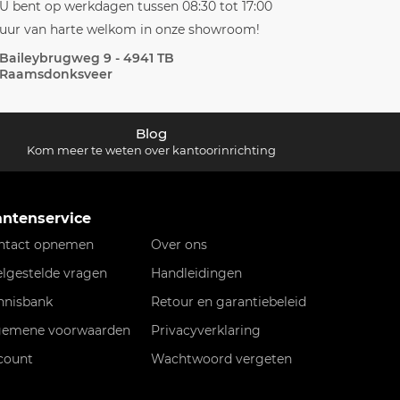
U bent op werkdagen tussen 08:30 tot 17:00
uur van harte welkom in onze showroom!
Baileybrugweg 9 - 4941 TB
Raamsdonksveer
Blog
Kom meer te weten over kantoorinrichting
antenservice
ntact opnemen
Over ons
elgestelde vragen
Handleidingen
nnisbank
Retour en garantiebeleid
gemene voorwaarden
Privacyverklaring
count
Wachtwoord vergeten