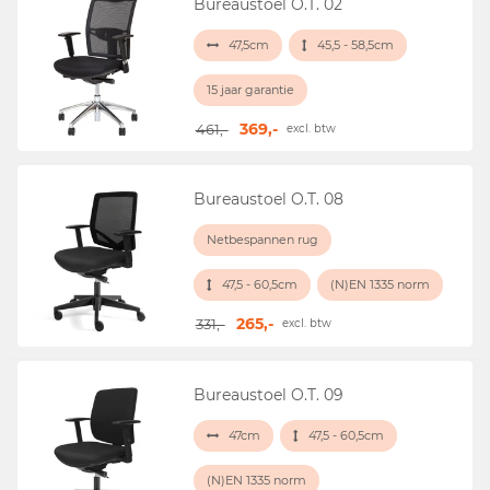
Bureaustoel O.T. 02
47,5cm
45,5 - 58,5cm
15 jaar garantie
369,-
461,-
excl. btw
Bureaustoel O.T. 08
Netbespannen rug
47,5 - 60,5cm
(N)EN 1335 norm
265,-
331,-
excl. btw
Bureaustoel O.T. 09
47cm
47,5 - 60,5cm
(N)EN 1335 norm