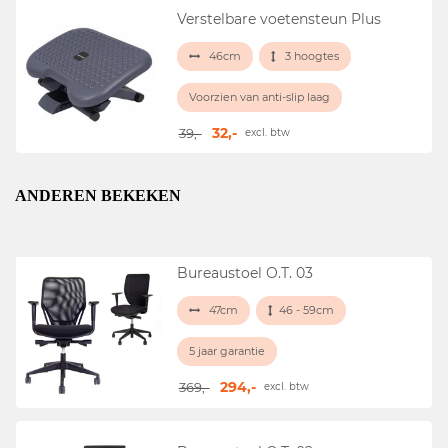
Verstelbare voetensteun Plus
46cm
3 hoogtes
Voorzien van anti-slip laag
32,-
39,-
excl. btw
ANDEREN BEKEKEN
Bureaustoel O.T. 03
47cm
46 - 59cm
5 jaar garantie
294,-
369,-
excl. btw