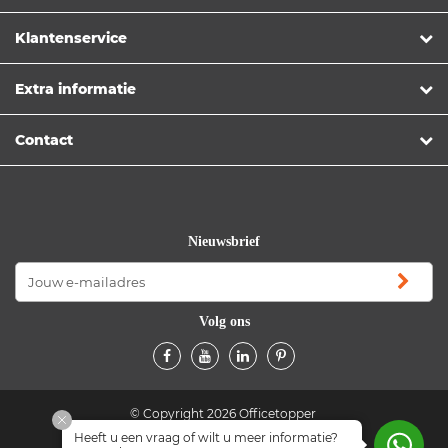
Klantenservice
Extra informatie
Contact
Nieuwsbrief
Volg ons
© Copyright 2026 Officetopper
Heeft u een vraag of wilt u meer informatie?
Algemene voorwaarden
Privacyverklaring