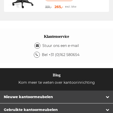
265,-
331,-
excl. btw
Klantenservice
Stuur ons een e-mail
Bel +31 (0)162 580654
Blog
Kom meer te weten over kantoorinrichting
Nieuwe kantoormeubelen
Gebruikte kantoormeubelen