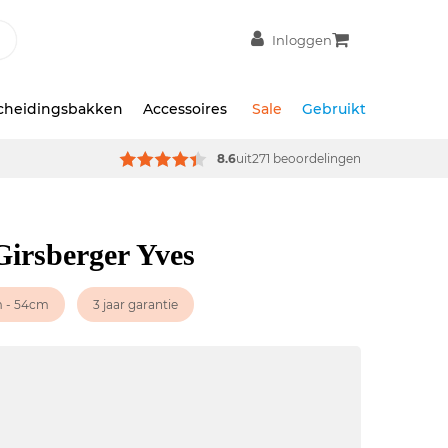
Inloggen
scheidingsbakken
Accessoires
Sale
Gebruikt
8.6
uit
271 beoordelingen
Girsberger Yves
 - 54cm
3 jaar garantie