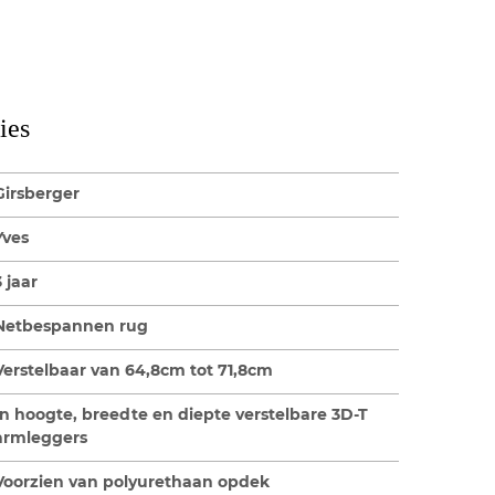
ies
Girsberger
Yves
3 jaar
Netbespannen rug
Verstelbaar van 64,8cm tot 71,8cm
In hoogte, breedte en diepte verstelbare 3D-T
armleggers
Voorzien van polyurethaan opdek