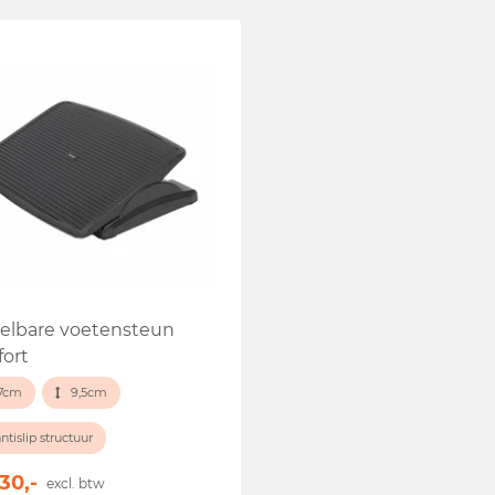
telbare voetensteun
ort
7cm
9,5cm
antislip structuur
30,-
excl. btw