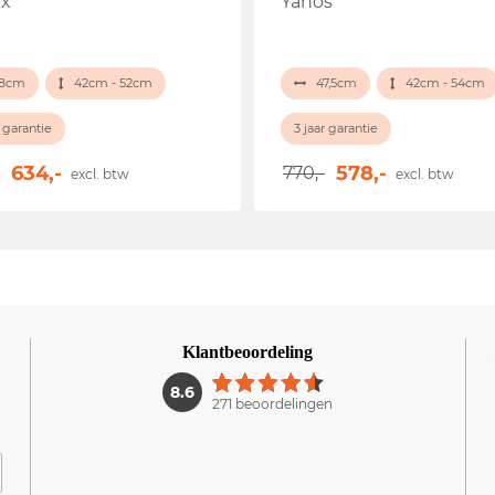
ex
Yanos
8cm
42cm - 52cm
47,5cm
42cm - 54cm
r garantie
3 jaar garantie
634,-
578,-
770,-
excl. btw
excl. btw
Klantbeoordeling
1
8.6
271 beoordelingen