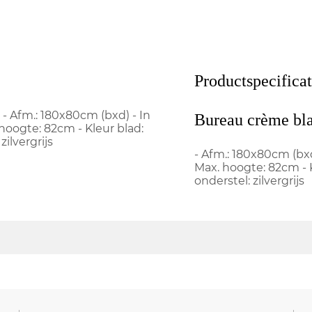
Productspecificat
 Afm.: 180x80cm (bxd) - In
Bureau crème bla
hoogte: 82cm - Kleur blad:
ilvergrijs
- Afm.: 180x80cm (bxd
Max. hoogte: 82cm - K
onderstel: zilvergrijs