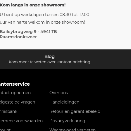
Kom langs in onze showroom!
U bent op werkdagen tussen 08:30 tot 17:00
uur van harte welkom in onze showroom!
Baileybrugweg 9 - 4941 TB
Raamsdonksveer
Blog
Kom meer te weten over kantoorinrichting
antenservice
ntact opnemen
Over ons
elgestelde vragen
Handleidingen
nnisbank
Retour en garantiebeleid
gemene voorwaarden
Privacyverklaring
count
Wachtwoord vergeten