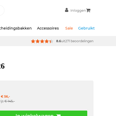
Inloggen
scheidingsbakken
Accessoires
Sale
Gebruikt
8.6
uit
271 beoordelingen
26
 € 56,-
ijs
€ 145,-