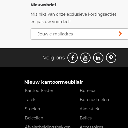
Nieuwsbrief
Mis niks van onze exclusieve kortingsacties
en pak uw voordeel!
Volg ons
Nieuw kantoormeubilair
Kantoorkasten
Bureaus
Tafels
Bureaustoelen
Stoelen
Akoestiek
Belcellen
Balies
Afvalscheidingsbakken
Accessoires