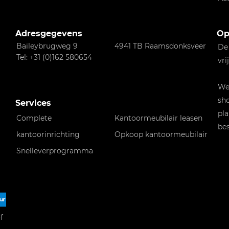
Adresgegevens
Op
Baileybrugweg 9
4941 TB Raamsdonksveer
De
Tel: +31 (0)162 580654
vri
Wen
sho
Services
pla
Complete
Kantoormeubilair leasen
bes
kantoorinrichting
Opkoop kantoormeubilair
Snelleverprogramma
f