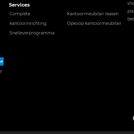
sho
Services
pla
Complete
Kantoormeubilair leasen
bes
kantoorinrichting
Opkoop kantoormeubilair
Snelleverprogramma
f