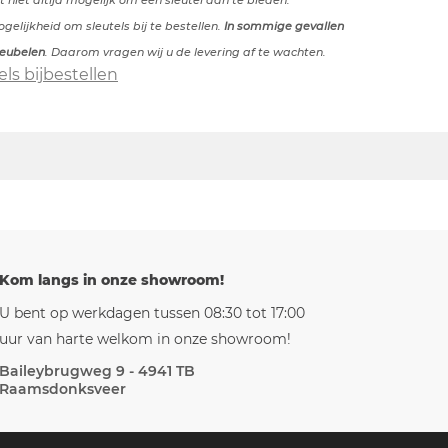
t niet altijd mogelijk om een sleutel aan te bieden.
elijkheid om sleutels bij te bestellen.
In sommige gevallen
meubelen
. Daarom vragen wij u de levering af te wachten.
els bijbestellen
Kom langs in onze showroom!
U bent op werkdagen tussen 08:30 tot 17:00
uur van harte welkom in onze showroom!
Baileybrugweg 9 - 4941 TB
Raamsdonksveer