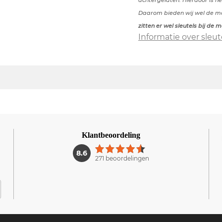
achtergelaten. Hierdoor is he
Daarom bieden wij wel de mog
zitten er wel sleutels bij de 
Informatie over sleut
Klantbeoordeling
1
8.6
271 beoordelingen