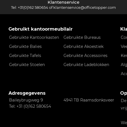
Klantenservice
Tel:
+31(0)162 580654
of
klantenservice@officetopper.com
Gebruikt kantoormeubilair
Kl
Gebruikte Kantoorkasten
Gebruikte Bureaus
Co
Gebruikte Balies
Gebruikte Akoestiek
Ve
Gebruikte Tafels
Gebruikte Accessoires
Ke
Gebruikte Stoelen
Gebruikte Ladeblokken
Al
Ac
Adresgegevens
Op
Baileybrugweg 9
4941 TB Raamsdonksveer
De
Tel: +31 (0)162 580654
vri
Wen