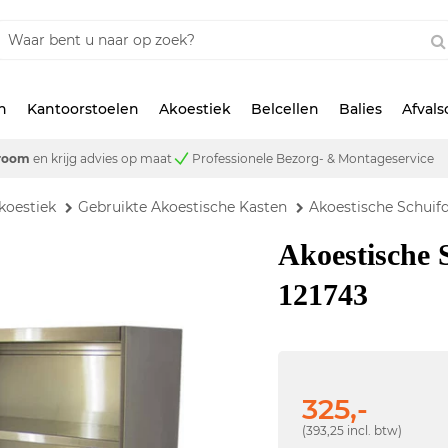
n
Kantoorstoelen
Akoestiek
Belcellen
Balies
Afval
room
en krijg advies op maat
Professionele Bezorg- & Montageservice
koestiek
Gebruikte Akoestische Kasten
Akoestische Schuifd
Akoestische 
121743
325,-
(393,25 incl. btw)