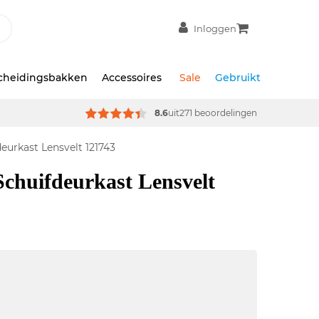
Inloggen
scheidingsbakken
Accessoires
Sale
Gebruikt
8.6
uit
271 beoordelingen
eurkast Lensvelt 121743
Schuifdeurkast Lensvelt