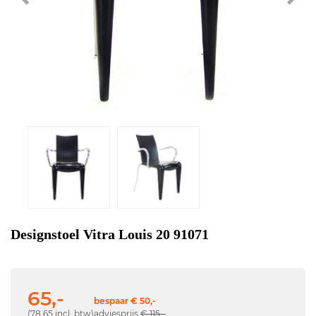
Designstoel Vitra Louis 20 91071
65,-
bespaar € 50,-
(78,65 incl. btw)
adviesprijs
€ 115,-