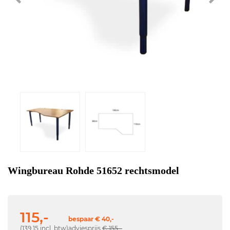
Wingbureau Rohde 51652 rechtsmodel
115,-
bespaar € 40,-
(139,15 incl. btw)
adviesprijs
€ 155,-