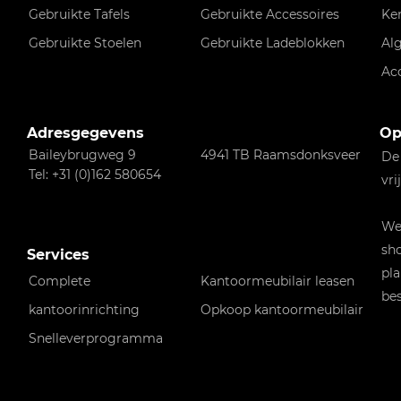
Gebruikte Tafels
Gebruikte Accessoires
Ke
Gebruikte Stoelen
Gebruikte Ladeblokken
Al
Ac
Adresgegevens
Op
Baileybrugweg 9
4941 TB Raamsdonksveer
De
Tel: +31 (0)162 580654
vri
Wen
sho
Services
pla
Complete
Kantoormeubilair leasen
bes
kantoorinrichting
Opkoop kantoormeubilair
Snelleverprogramma