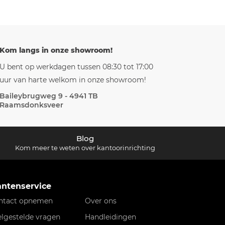
Kom langs in onze showroom!
U bent op werkdagen tussen 08:30 tot 17:00
uur van harte welkom in onze showroom!
Baileybrugweg 9 - 4941 TB
Raamsdonksveer
Blog
Kom meer te weten over kantoorinrichting
antenservice
ntact opnemen
Over ons
elgestelde vragen
Handleidingen