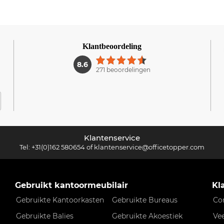
Klantbeoordeling
1
8.6
271 beoordelingen
Klantenservice
Tel:
+31(0)162 580654
of
klantenservice@officetopper.com
Gebruikt kantoormeubilair
Kl
Gebruikte Kantoorkasten
Gebruikte Bureaus
Co
Gebruikte Balies
Gebruikte Akoestiek
Ve