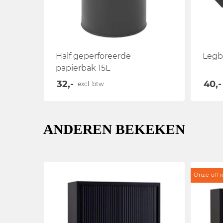
Half geperforeerde
Legb
papierbak 15L
32,-
40,-
excl. btw
ANDEREN BEKEKEN
Onze offi