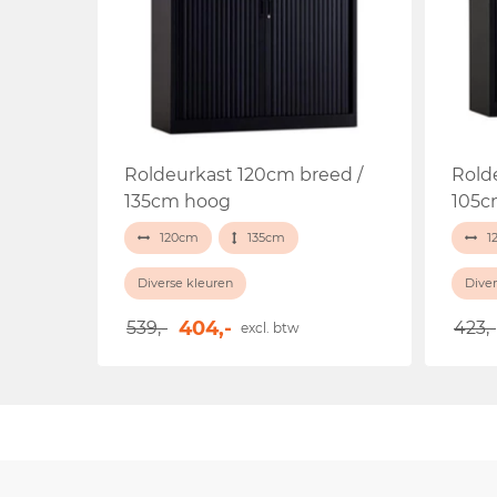
Roldeurkast 120cm breed /
Rold
135cm hoog
105c
120cm
135cm
1
Diverse kleuren
Diver
404,-
539,-
423,-
excl. btw