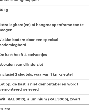
50kg
Extra legbord(en) of hangmappenframe toe te
voegen
Vlakke bodem door een speciaal
bodemlegbord
De kast heeft 4 stelvoetjes
Voorzien van cilinderslot
Inclusief 2 sleutels, waarvan 1 kniksleutel
Let op, de kast is niet demontabel en wordt
gemonteerd geleverd
Wit (RAL 9010), aluminium (RAL 9006), zwart
120cm