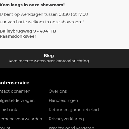
Kom langs in onze showroom!
U bent op werkdagen tussen 08:30 tot 17:00
uur van harte welkom in onze showroom!
Baileybrugweg 9 - 4941 TB
Raamsdonksveer
Blog
Kom meer te weten over kantoorinrichting
antenservice
ntact opnemen
Over ons
elgestelde vragen
Handleidingen
nnisbank
Retour en garantiebeleid
gemene voorwaarden
Privacyverklaring
count
Wachtwoord vergeten