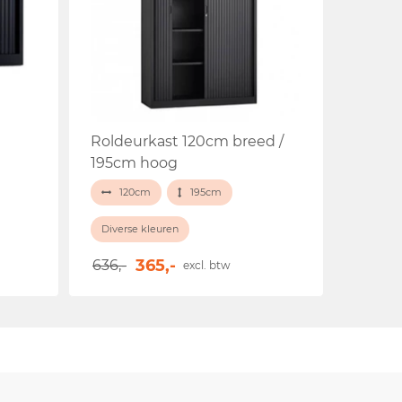
Roldeurkast 120cm breed /
195cm hoog
120cm
195cm
Diverse kleuren
365,-
636,-
excl. btw