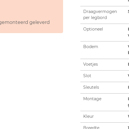
Draagvermogen
per legbord
s gemonteerd geleverd
Optioneel
Bodem
Voetjes
Slot
Sleutels
Montage
Kleur
Breedte