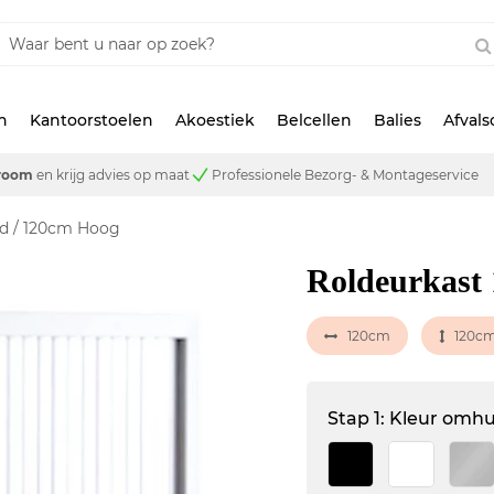
n
Kantoorstoelen
Akoestiek
Belcellen
Balies
Afval
room
en krijg advies op maat
Professionele Bezorg- & Montageservice
ed / 120cm Hoog
Roldeurkast 
120cm
120c
Stap 1: Kleur omhu