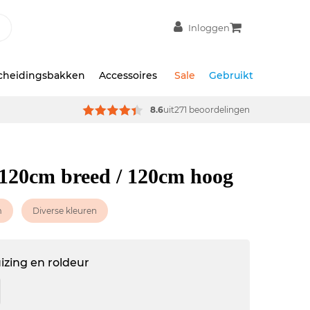
Inloggen
scheidingsbakken
Accessoires
Sale
Gebruikt
8.6
uit
271 beoordelingen
120cm breed / 120cm hoog
m
Diverse kleuren
izing en roldeur