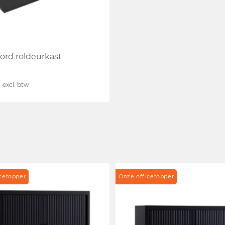
ord roldeurkast
excl. btw
cetopper
Onze officetopper