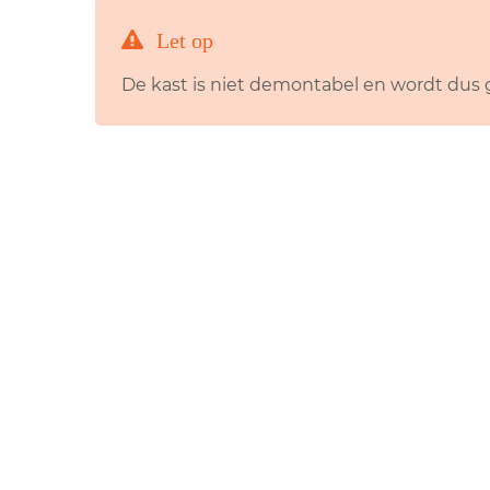
Let op
De kast is niet demontabel en wordt du