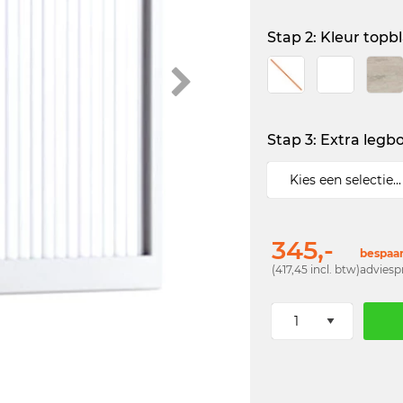
Stap 2: Kleur topb
Stap 3: Extra legbo
345,-
bespaar
(417,45 incl. btw)
adviesp