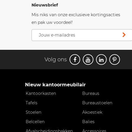
Nieuwsbrief
Mis niks van onze exclusieve kortingsacties
en pak uw voordeel!
Volg ons
Nieuw kantoormeubilair
Kantoorkasten
Bureaus
Tafels
Bureaustoelen
Stoelen
Akoestiek
Belcellen
Balies
Afvalscheidingsbakken
Accessoires