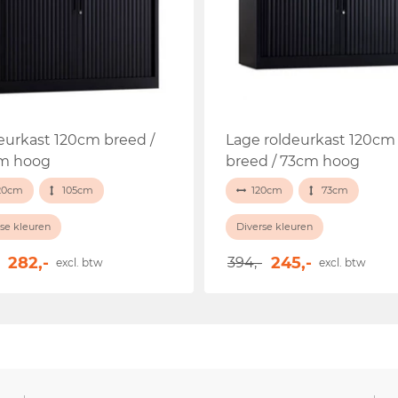
eurkast 120cm breed /
Lage roldeurkast 120cm
m hoog
breed / 73cm hoog
20cm
105cm
120cm
73cm
se kleuren
Diverse kleuren
282,-
245,-
394,-
excl. btw
excl. btw