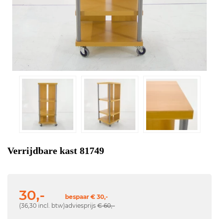
Verrijdbare kast 81749
30,-
bespaar € 30,-
(36,30 incl. btw)
adviesprijs
€ 60,-