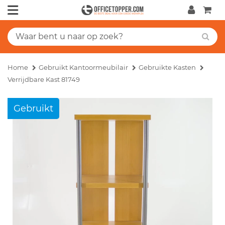
Home
Gebruikt Kantoormeubilair
Gebruikte Kasten
Verrijdbare Kast 81749
Gebruikt