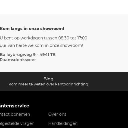
Kom langs in onze showroom!
U bent op werkdagen tussen 08:30 tot 17:00
uur van harte welkom in onze showroom!
Baileybrugweg 9 - 4941 TB
Raamsdonksveer
Blog
Kom meer te weten over kantoorinrichting
antenservice
ntact opnemen
Over ons
elgestelde vragen
Handleidingen