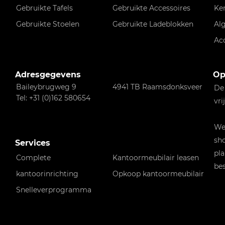
Gebruikte Tafels
Gebruikte Accessoires
Ke
Gebruikte Stoelen
Gebruikte Ladeblokken
Al
Ac
Adresgegevens
Op
Baileybrugweg 9
4941 TB Raamsdonksveer
De
Tel: +31 (0)162 580654
vri
Wen
sho
Services
pla
Complete
Kantoormeubilair leasen
bes
kantoorinrichting
Opkoop kantoormeubilair
Snelleverprogramma