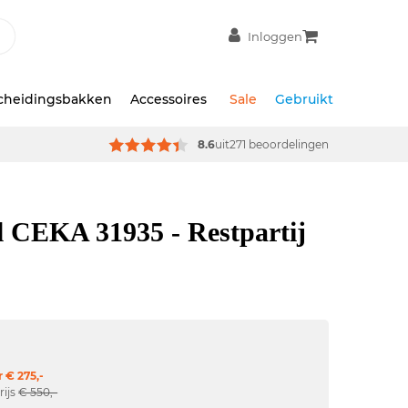
Inloggen
scheidingsbakken
Accessoires
Sale
Gebruikt
8.6
uit
271 beoordelingen
l CEKA 31935 - Restpartij
 € 275,-
rijs
€ 550,-