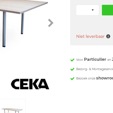
Niet leverbaar
Particulier
Voor
en
Bezorg- & Montageservi
showro
Bezoek onze