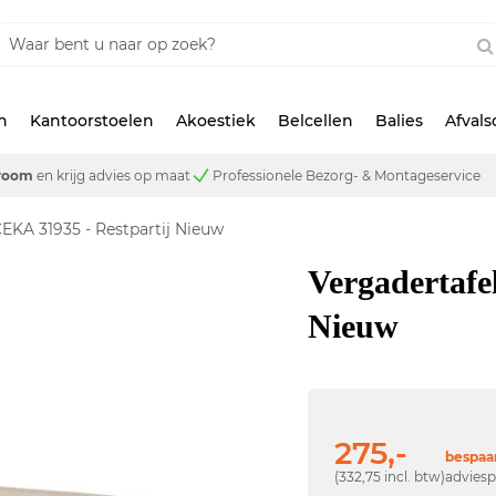
n
Kantoorstoelen
Akoestiek
Belcellen
Balies
Afval
room
en krijg advies op maat
Professionele Bezorg- & Montageservice
CEKA 31935 - Restpartij Nieuw
Vergadertafe
Nieuw
275,-
bespaar
(332,75 incl. btw)
adviesp