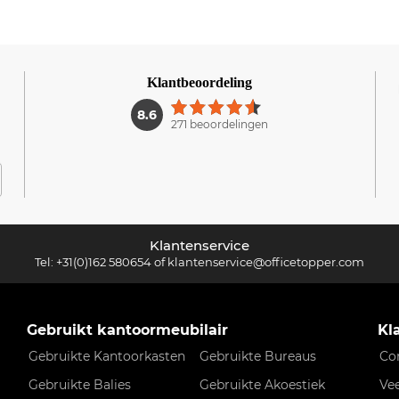
Klantbeoordeling
1
8.6
271 beoordelingen
Klantenservice
Tel:
+31(0)162 580654
of
klantenservice@officetopper.com
Gebruikt kantoormeubilair
Kl
Gebruikte Kantoorkasten
Gebruikte Bureaus
Co
Gebruikte Balies
Gebruikte Akoestiek
Ve