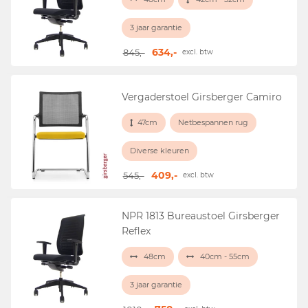
3 jaar garantie
634,-
845,-
excl. btw
Vergaderstoel Girsberger Camiro
47cm
Netbespannen rug
Diverse kleuren
409,-
545,-
excl. btw
NPR 1813 Bureaustoel Girsberger
Reflex
48cm
40cm - 55cm
3 jaar garantie