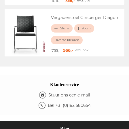
758,-
1010,-
excl. btw
Vergaderstoel Girsberger Diagon
56cm
93cm
Diverse kleuren
566,-
755,-
excl. btw
Klantenservice
Stuur ons een e-mail
Bel +31 (0)162 580654
Blog