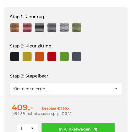
Stap 1: Kleur rug
Stap 2: Kleur zitting
Stap 3: Stapelbaar
409,-
bespaar € 136,-
(494,89 incl. btw)
adviesprijs
€ 545,-
In winkelwagen