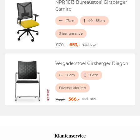
NPR 1813 Bureaustoel Girsberger
Camiro
47cm
40 - 55cm
3 jaar garantie
653,-
870,-
excl. btw
Vergaderstoel Girsberger Diagon
56cm
93cm
Diverse kleuren
566,-
755,-
excl. btw
Klantenservice