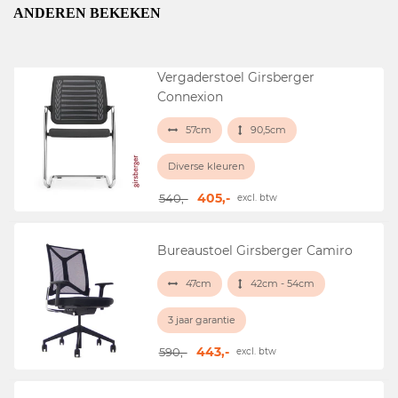
ANDEREN BEKEKEN
Vergaderstoel Girsberger
Connexion
57cm
90,5cm
Diverse kleuren
405,-
540,-
excl. btw
Bureaustoel Girsberger Camiro
47cm
42cm - 54cm
3 jaar garantie
443,-
590,-
excl. btw