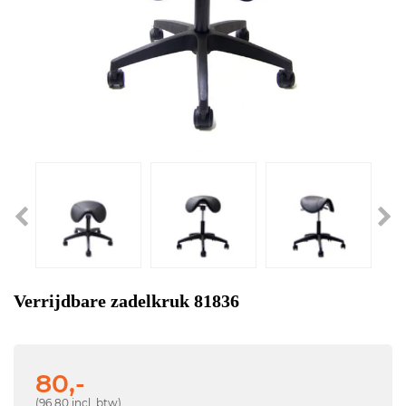
Verrijdbare zadelkruk 81836
80,-
(96,80 incl. btw)