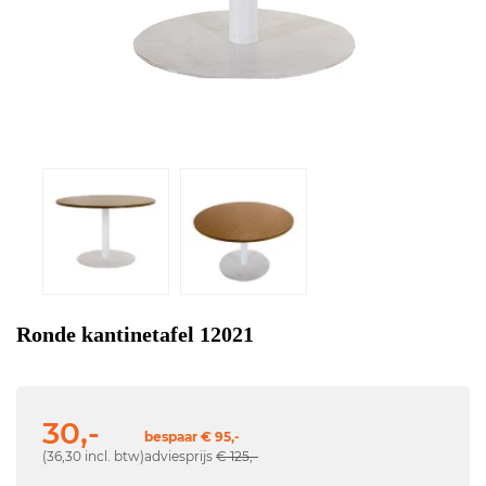
Ronde kantinetafel 12021
30,-
bespaar € 95,-
(36,30 incl. btw)
adviesprijs
€ 125,-