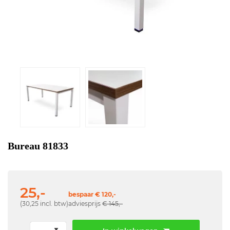
Bureau 81833
25,-
bespaar € 120,-
(30,25 incl. btw)
adviesprijs
€ 145,-