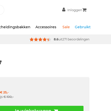
Inloggen
scheidingsbakken
Accessoires
Sale
Gebruikt
8.6
uit
271 beoordelingen
7
€ 25,-
ijs
€ 100,-