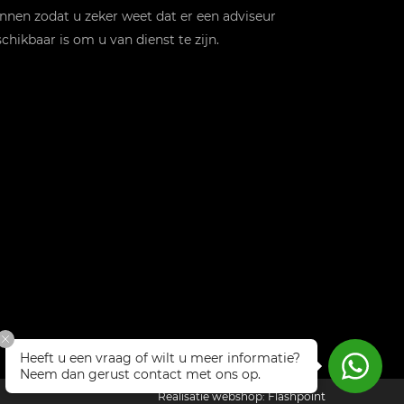
nnen zodat u zeker weet dat er een adviseur
chikbaar is om u van dienst te zijn.
Heeft u een vraag of wilt u meer informatie?
Neem dan gerust contact met ons op.
Realisatie webshop:
Flashpoint