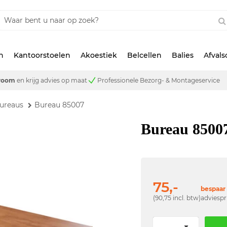
n
Kantoorstoelen
Akoestiek
Belcellen
Balies
Afval
room
en krijg advies op maat
Professionele Bezorg- & Montageservice
ureaus
Bureau 85007
Bureau 8500
75,-
bespaar 
(90,75 incl. btw)
adviespr