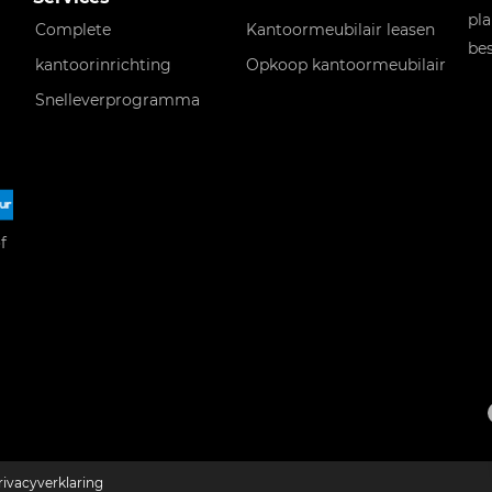
pla
Complete
Kantoormeubilair leasen
bes
kantoorinrichting
Opkoop kantoormeubilair
Snelleverprogramma
f
rivacyverklaring