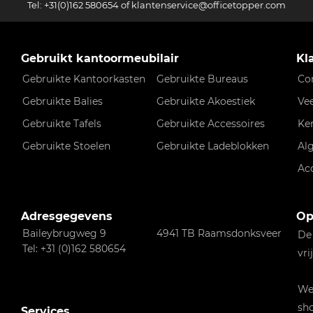
Tel:
+31(0)162 580654
of
klantenservice@officetopper.com
Gebruikt kantoormeubilair
Kl
Gebruikte Kantoorkasten
Gebruikte Bureaus
Co
Gebruikte Balies
Gebruikte Akoestiek
Ve
Gebruikte Tafels
Gebruikte Accessoires
Ke
Gebruikte Stoelen
Gebruikte Ladeblokken
Al
Ac
Adresgegevens
Op
Baileybrugweg 9
4941 TB Raamsdonksveer
De
Tel: +31 (0)162 580654
vri
Wen
sho
Services