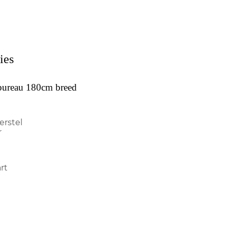
ies
bureau 180cm breed
erstel
r
rt