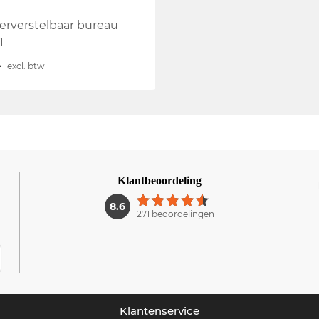
gerverstelbaar bureau
1
-
excl. btw
Klantbeoordeling
1
8.6
271 beoordelingen
Klantenservice