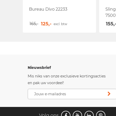
Bureau Divo 22233
Slin
7500
125,-
155,
165,-
excl. btw
Nieuwsbrief
Mis niks van onze exclusieve kortingsacties
en pak uw voordeel!
Volg ons