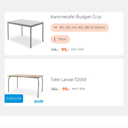
Kantinetafel Budget Grijs
80, 120, 140, 160, 180 of 200cm
75cm
95,-
119,-
excl. btw
Tafel Lande 72059
99,-
150,-
excl. btw
Gebruikt