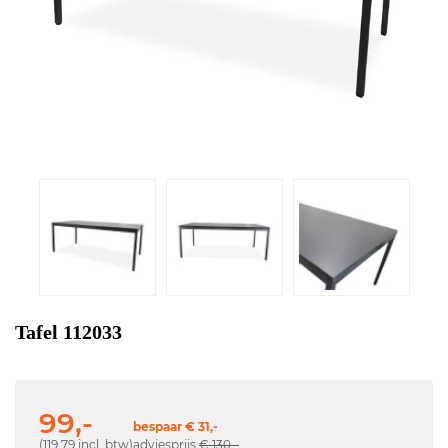
Tafel 112033
99,-
bespaar € 31,-
(119,79 incl. btw)
adviesprijs
€ 130,-