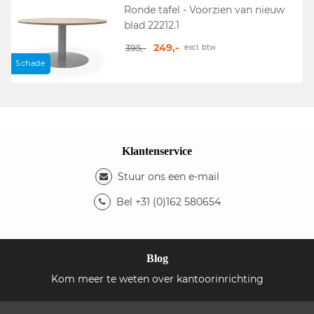
Ronde tafel - Voorzien van nieuw
blad 22212.1
249,-
395,-
excl. btw
Schade
Klantenservice
Stuur ons een e-mail
Bel +31 (0)162 580654
Blog
Kom meer te weten over kantoorinrichting