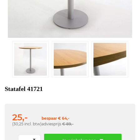
Statafel 41721
25,-
bespaar € 64,-
(30,25 incl. btw)
adviesprijs
€ 89,-