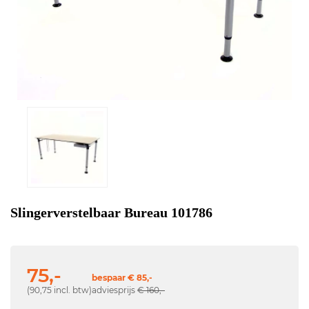
Slingerverstelbaar Bureau 101786
75,-
bespaar € 85,-
(90,75 incl. btw)
adviesprijs
€ 160,-