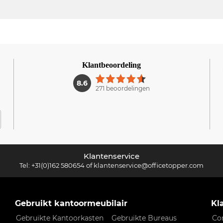
Klantbeoordeling
1
8.6
271 beoordelingen
Klantenservice
Tel:
+31(0)162 580654
of
klantenservice@officetopper.com
Gebruikt kantoormeubilair
Kl
Gebruikte Kantoorkasten
Gebruikte Bureaus
Co