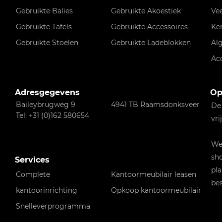
Gebruikte Balies
Gebruikte Akoestiek
Ve
Gebruikte Tafels
Gebruikte Accessoires
Ke
Gebruikte Stoelen
Gebruikte Ladeblokken
Al
Ac
Adresgegevens
Op
Baileybrugweg 9
4941 TB Raamsdonksveer
De
Tel: +31 (0)162 580654
vri
Wen
sho
Services
pla
Complete
Kantoormeubilair leasen
bes
kantoorinrichting
Opkoop kantoormeubilair
Snelleverprogramma