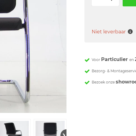
Niet leverbaar
Particulier
Voor
en
Bezorg- & Montageservi
showro
Bezoek onze