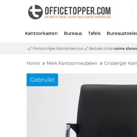
Kantoorkasten
Bureaus
Tafels
Bureaustoele
Persoonlijke klantenservice
Bezoek onze
ruime show
Home
Merk Kantoormeubelen
Girsberger Ka
Gebruikt