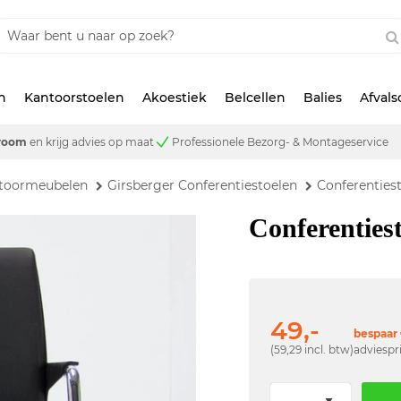
n
Kantoorstoelen
Akoestiek
Belcellen
Balies
Afval
room
en krijg advies op maat
Professionele Bezorg- & Montageservice
ntoormeubelen
Girsberger Conferentiestoelen
Conferenties
Conferenties
49,-
bespaar 
(59,29 incl. btw)
adviespr