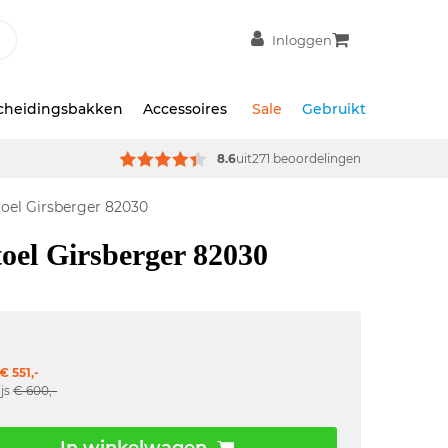
Inloggen
scheidingsbakken
Accessoires
Sale
Gebruikt
8.6
uit
271 beoordelingen
toel Girsberger 82030
toel Girsberger 82030
€ 551,-
ijs
€ 600,-