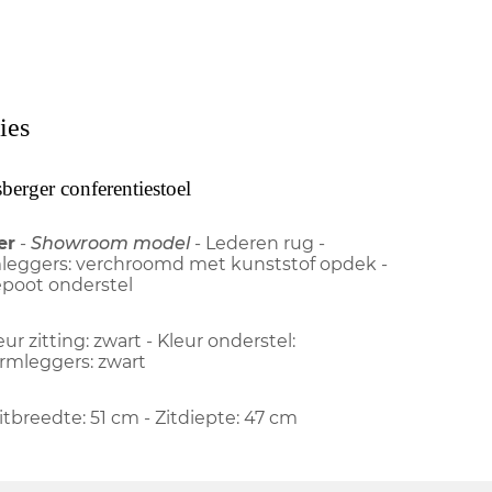
ies
rger conferentiestoel
er
-
Showroom model
- Lederen rug -
mleggers: verchroomd met kunststof opdek -
epoot onderstel
eur zitting: zwart - Kleur onderstel:
rmleggers: zwart
itbreedte: 51 cm - Zitdiepte: 47 cm